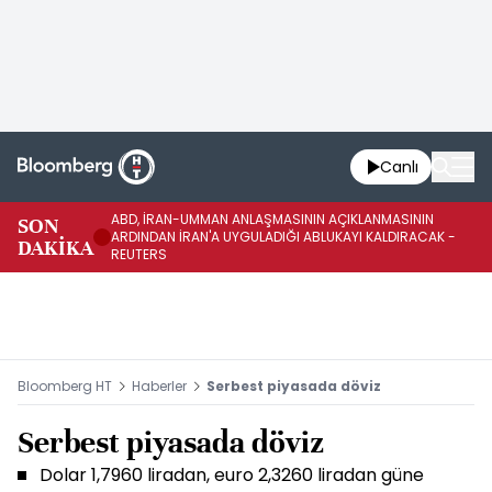
Canlı
ABD, İRAN-UMMAN ANLAŞMASININ AÇIKLANMASININ
AB
SON
ARDINDAN İRAN'A UYGULADIĞI ABLUKAYI KALDIRACAK -
GE
DAKİKA
REUTERS
UY
Bloomberg HT
Haberler
Serbest piyasada döviz
Serbest piyasada döviz
Dolar 1,7960 liradan, euro 2,3260 liradan güne