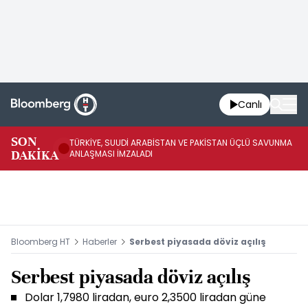
Canlı
SON
TÜRKİYE, SUUDİ ARABİSTAN VE PAKİSTAN ÜÇLÜ SAVUNMA
TR
DAKİKA
ANLAŞMASI İMZALADI
BN
Bloomberg HT
Haberler
Serbest piyasada döviz açılış
Serbest piyasada döviz açılış
Dolar 1,7980 liradan, euro 2,3500 liradan güne