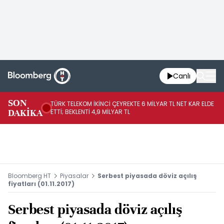
Canlı
SON
TÜRK TELEKOM İKİNCİ ÇEYREKTE 6 MİLYAR TL NET KAR ELDE
AB
DAKİKA
ETTİ; BEKLENTİ 4,9 MİLYAR TL
İR
Bloomberg HT
Piyasalar
Serbest piyasada döviz açılış
fiyatları (01.11.2017)
Serbest piyasada döviz açılış