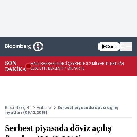
Canlı
SON
HALK BANKASI İKİNCİ ÇEYREKTE 8,2 MİLYAR TL NET KÂR
İŞ
DAKİKA
ELDE ETTİ, BEKLENTİ 7 MİLYAR TL
MÜ
Bloomberg HT
Haberler
Serbest piyasada döviz açılış
fiyatları (06.12.2019)
Serbest piyasada döviz açılış