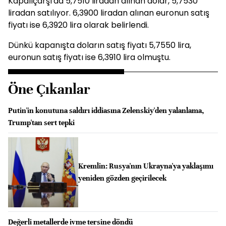
Kapalıçarşı'da 5,7510 liradan alınan dolar, 5,7530
liradan satılıyor. 6,3900 liradan alınan euronun satış
fiyatı ise 6,3920 lira olarak belirlendi.
Dünkü kapanışta doların satış fiyatı 5,7550 lira,
euronun satış fiyatı ise 6,3910 lira olmuştu.
Öne Çıkanlar
Putin'in konutuna saldırı iddiasına Zelenskiy'den yalanlama,
Trump'tan sert tepki
Kremlin: Rusya'nın Ukrayna'ya yaklaşımı
yeniden gözden geçirilecek
Değerli metallerde ivme tersine döndü