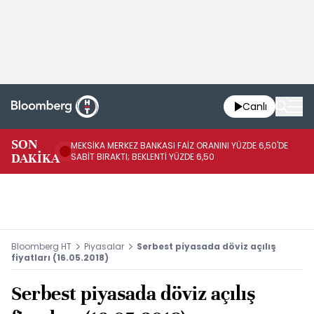
Canlı
SON
MEKSİKA MERKEZ BANKASI FAİZ ORANINI YÜZDE 6,50'DE
OY
DAKİKA
SABİT BIRAKTI; BEKLENTİ YÜZDE 6,50
AÇ
Bloomberg HT
Piyasalar
Serbest piyasada döviz açılış
fiyatları (16.05.2018)
Serbest piyasada döviz açılış