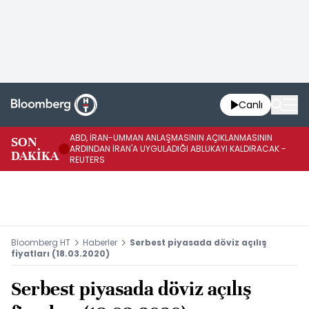
Canlı
ABD, İRAN-UMMAN ANLAŞMASININ AÇIKLANMASININ
AB
SON
ARDINDAN İRAN'A UYGULADIĞI ABLUKAYI KALDIRACAK -
GE
DAKİKA
REUTERS
UY
Bloomberg HT
Haberler
Serbest piyasada döviz açılış
fiyatları (18.03.2020)
Serbest piyasada döviz açılış