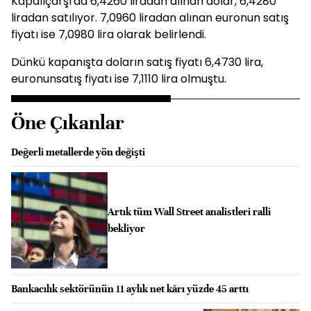
Kapalıçarşı'da 6,4260 liradan alınan dolar, 6,4280
liradan satılıyor. 7,0960 liradan alınan euronun satış
fiyatı ise 7,0980 lira olarak belirlendi.
Dünkü kapanışta doların satış fiyatı 6,4730 lira,
euronunsatış fiyatı ise 7,1110 lira olmuştu.
Öne Çıkanlar
Değerli metallerde yön değişti
Artık tüm Wall Street analistleri ralli
bekliyor
Bankacılık sektörünün 11 aylık net kârı yüzde 45 arttı