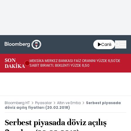
Canlı
SON
MEKSİKA MERKEZ BANKASI FAİZ ORANINI YÜZDE 6,50'DE
OY
DAKİKA
SABİT BIRAKTI; BEKLENTİ YÜZDE 6,50
AÇ
Bloomberg HT
Piyasalar
Altın ve Emtia
Serbest piyasada
döviz açılış fiyatları (20.02.2018)
Serbest piyasada döviz açılış