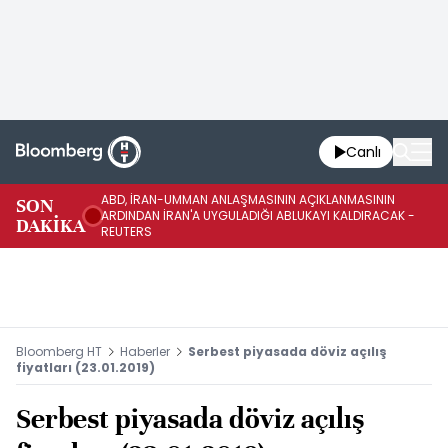
Canlı
ABD, İRAN-UMMAN ANLAŞMASININ AÇIKLANMASININ
AB
SON
ARDINDAN İRAN'A UYGULADIĞI ABLUKAYI KALDIRACAK -
GE
DAKİKA
REUTERS
UY
Bloomberg HT
Haberler
Serbest piyasada döviz açılış
fiyatları (23.01.2019)
Serbest piyasada döviz açılış