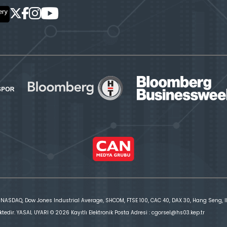
 NASDAQ, Dow Jones Industrial Average, SHCOM, FTSE 100, CAC 40, DAX 30, Hang Seng, IBE
ktedir. YASAL UYARI © 2026 Kayıtlı Elektronik Posta Adresi : cgorsel@hs03.kep.tr