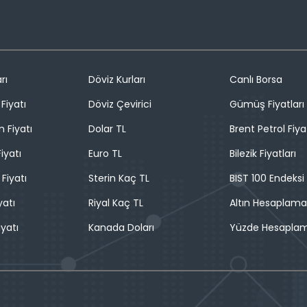
rı
Döviz Kurları
Canlı Borsa
Fiyatı
Döviz Çevirici
Gümüş Fiyatları
n Fiyatı
Dolar TL
Brent Petrol Fiya
iyatı
Euro TL
Bilezik Fiyatları
 Fiyatı
Sterin Kaç TL
BIST 100 Endeksi
yatı
Riyal Kaç TL
Altın Hesaplama
iyatı
Kanada Doları
Yüzde Hesapla