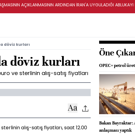
ŞMASININ AÇIKLANMASININ ARDINDAN İRAN'A UYGULADIĞI ABLUKAYI
a döviz kurları
Öne Çıka
a döviz kurları
OPEC+ petrol üreti
ro ve sterlinin alış-satış fiyatları
Bakan Bayraktar: 
terlinin alış-satış fiyatları, saat 12.00
anlaşması yaptık