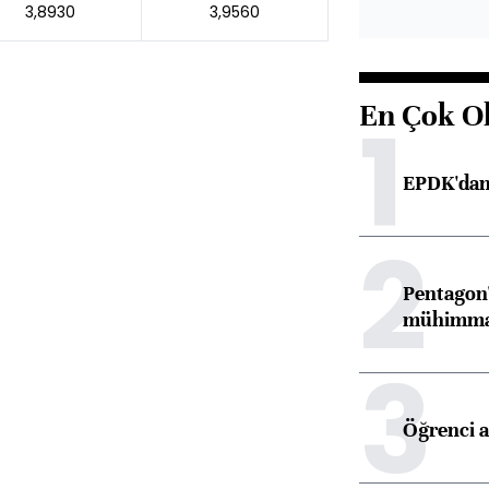
3,8930
3,9560
En Çok O
1
EPDK'dan 
2
Pentagon'
mühimmat 
3
Öğrenci a