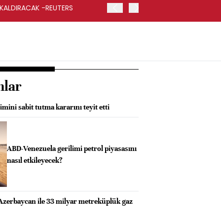
 KALDIRACAK -REUTERS
ABD DIŞİŞLERİ BAKANLIĞI
UYGULANACAK
nlar
mini sabit tutma kararını teyit etti
ABD-Venezuela gerilimi petrol piyasasını
nasıl etkileyecek?
Azerbaycan ile 33 milyar metreküplük gaz