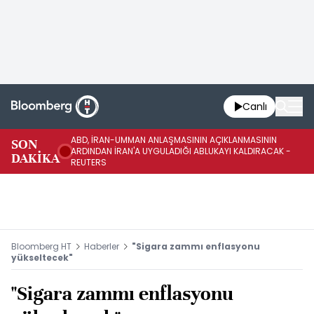
Canlı
ABD, İRAN-UMMAN ANLAŞMASININ AÇIKLANMASININ
AB
SON
ARDINDAN İRAN'A UYGULADIĞI ABLUKAYI KALDIRACAK -
GE
DAKİKA
REUTERS
UY
Bloomberg HT
Haberler
"Sigara zammı enflasyonu
yükseltecek"
"Sigara zammı enflasyonu