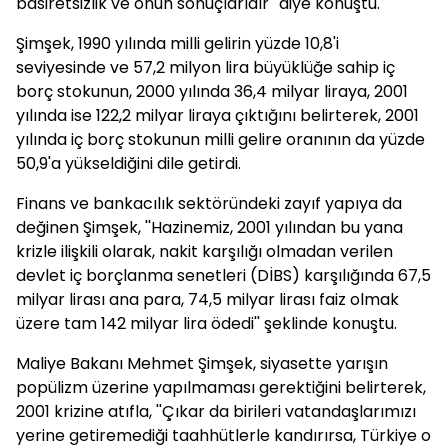
basiretsizlik ve onun sonuçlarıdır'' diye konuştu.
Şimşek, 1990 yılında milli gelirin yüzde 10,8'i
seviyesinde ve 57,2 milyon lira büyüklüğe sahip iç
borç stokunun, 2000 yılında 36,4 milyar liraya, 2001
yılında ise 122,2 milyar liraya çıktığını belirterek, 2001
yılında iç borç stokunun milli gelire oranının da yüzde
50,9'a yükseldiğini dile getirdi.
Finans ve bankacılık sektöründeki zayıf yapıya da
değinen Şimşek, ''Hazinemiz, 2001 yılından bu yana
krizle ilişkili olarak, nakit karşılığı olmadan verilen
devlet iç borçlanma senetleri (DİBS) karşılığında 67,5
milyar lirası ana para, 74,5 milyar lirası faiz olmak
üzere tam 142 milyar lira ödedi'' şeklinde konuştu.
Maliye Bakanı Mehmet Şimşek, siyasette yarışın
popülizm üzerine yapılmaması gerektiğini belirterek,
2001 krizine atıfla, ''Çıkar da birileri vatandaşlarımızı
yerine getiremediği taahhütlerle kandırırsa, Türkiye o