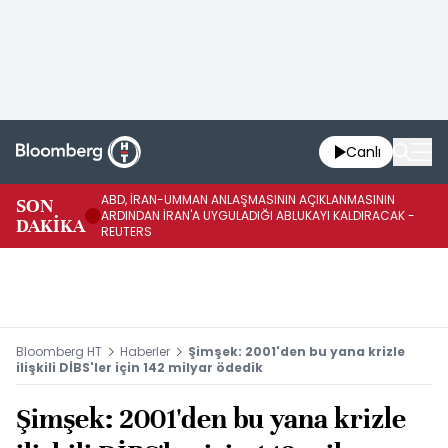
Canlı
ABD, İRAN-UMMAN ANLAŞMASININ AÇIKLANMASININ
AB
SON
ARDINDAN İRAN'A UYGULADIĞI ABLUKAYI KALDIRACAK -
GE
DAKİKA
REUTERS
UY
Bloomberg HT
Haberler
Şimşek: 2001'den bu yana krizle
ilişkili DİBS'ler için 142 milyar ödedik
Şimşek: 2001'den bu yana krizle