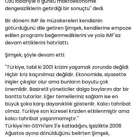
Özü itibariyle o günkü makroekonomik
dengesizliklerin getirdiği bir sonuçtu'' dedi.
Bir dönem IMF ile müzakereleri kendisinin
götürdüğünü dile getiren Şimşek, kendilerine empoze
edilen programı beğenmediklerini ve yola IMF'siz
devam ettiklerini hatırlattı.
Şimşek, şöyle devam etti:
''Türkiye, tabii ki 2001 krizini yaşamak zorunda değildi.
Hiçbir kriz kaçınılmaz değildir. Ekonomide, siyasette
inişler çıkışlar olur ama bunların boyutu çok
önemlidir. Basiretli yöneticiler dalga boylarını dar bir
bantta tutarlar. Eğer temelleriniz sağlam ise en
büyük şoka karşı dayanıklılık gösterilir. Kalıcı tahribat
olmaz. Türkiye son küresel krizden etkilenmiştir ama
kalıcı tahribat yaşanmamıştır.''
Türkiye'nin GSYH'sini 3'e katladığını, işsizlikte 2008
Ağustos ayına dönüldüğünü belirten Şimşek,