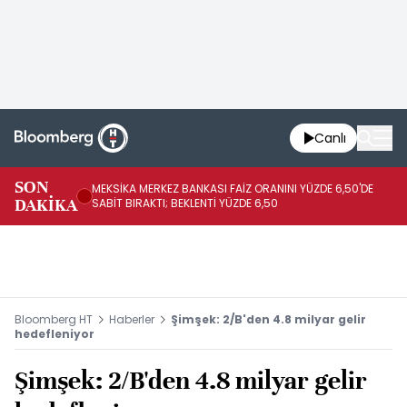
Canlı
SON
MEKSİKA MERKEZ BANKASI FAİZ ORANINI YÜZDE 6,50'DE
OY
DAKİKA
SABİT BIRAKTI; BEKLENTİ YÜZDE 6,50
AÇ
Bloomberg HT
Haberler
Şimşek: 2/B'den 4.8 milyar gelir
hedefleniyor
Şimşek: 2/B'den 4.8 milyar gelir