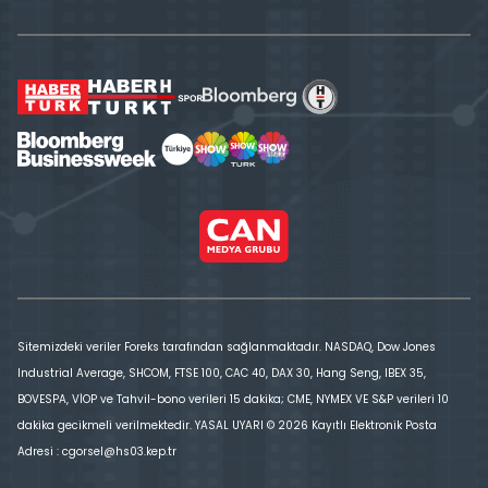
Sitemizdeki veriler Foreks tarafından sağlanmaktadır. NASDAQ, Dow Jones
Industrial Average, SHCOM, FTSE 100, CAC 40, DAX 30, Hang Seng, IBEX 35,
BOVESPA, VİOP ve Tahvil-bono verileri 15 dakika; CME, NYMEX VE S&P verileri 10
dakika gecikmeli verilmektedir. YASAL UYARI © 2026 Kayıtlı Elektronik Posta
Adresi : cgorsel@hs03.kep.tr