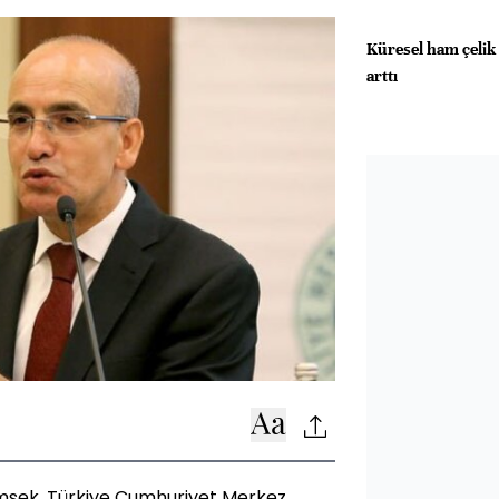
Küresel ham çelik
arttı
mşek, Türkiye Cumhuriyet Merkez