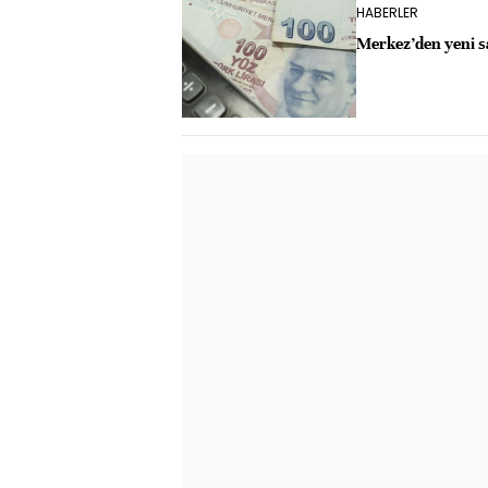
HABERLER
Merkez’den yeni s