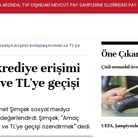
A ARZINDA, TVF DIŞINDAKİ MEVCUT PAY SAHİPLERİNE ELLERİNDEKİ PA
ediye erişimi kolaylaştırmak ve TL’ye
Öne Çıka
rediye erişimi
Çinli otomobil üre
ve TL'ye geçişi
hmet Şimşek sosyal medya
değerlendirdi. Şimşek, "Amaç
 ve TL'ye geçişi özendirmek" dedi.
UEFA, Şampiyonlar