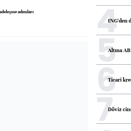
4
adeleşme adımları
ING'den d
5
Altına AB
6
Ticari kr
7
Döviz cins