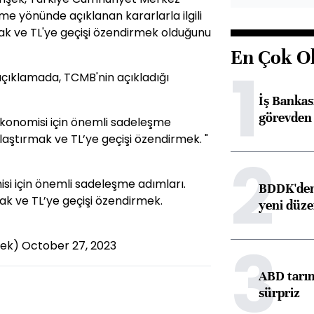
 yönünde açıklanan kararlarla ilgili
ak ve TL'ye geçişi özendirmek olduğunu
En Çok O
1
açıklamada, TCMB'nin açıkladığı
İş Banka
görevden 
 ekonomisi için önemli sadeleşme
laştırmak ve TL’ye geçişi özendirmek. "
2
isi için önemli sadeleşme adımları.
BDDK'den 
ak ve TL’ye geçişi özendirmek.
yeni düz
3
sek)
October 27, 2023
ABD tarım
sürpriz