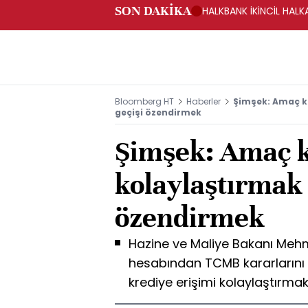
SON DAKİKA
HALKBANK İKİNCİL HALK
SAĞLANACAK -KAP
Bloomberg HT
Haberler
Şimşek: Amaç kr
geçişi özendirmek
Şimşek: Amaç k
kolaylaştırmak 
özendirmek
Hazine ve Maliye Bakanı Me
hesabından TCMB kararlarını 
krediye erişimi kolaylaştırmak