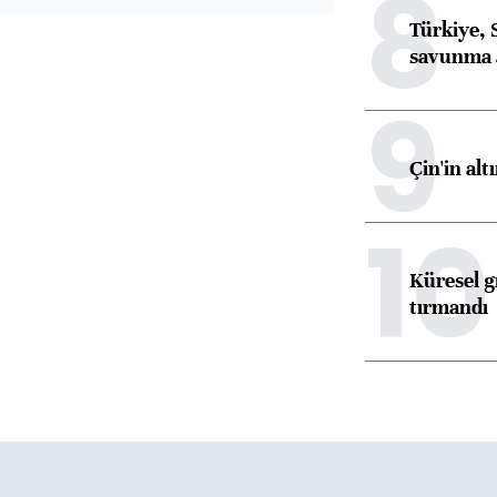
8
Türkiye, 
savunma 
9
Çin'in alt
10
Küresel gı
tırmandı