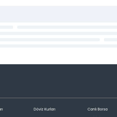
rı
Döviz Kurları
Canlı Borsa