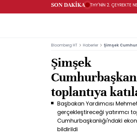
SON DAKİKA
THY'NİN 2. ÇEYREKTE NE
Bloomberg HT
Haberler
Şimşek Cumhurb
Şimşek
Cumhurbaşkanl
toplantıya katı
Başbakan Yardımcısı Mehmet 
gerçekleştireceği yatırımcı top
Cumhurbaşkanlığı'ndaki ekono
bildirildi