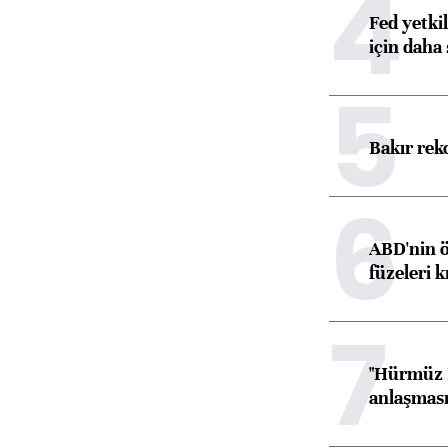
4
Fed yetki
için daha 
5
Bakır rek
6
ABD'nin ö
füzeleri k
7
"Hürmüz B
anlaşması 