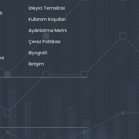
İzleyici Temsilcisi
tı
Kullanım Koşulları
Aydınlatma Metni
Çerez Politikası
Biyografi
ma
İletişim