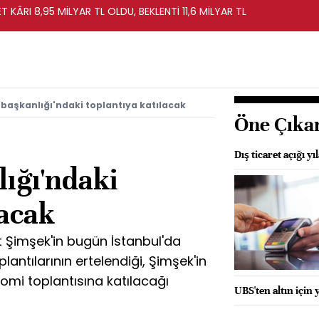
T KÂRI 8,95 MİLYAR TL OLDU, BEKLENTİ 11,6 MİLYAR TL
aşkanlığı'ndaki toplantıya katılacak
Öne Çıka
Dış ticaret açığı yı
ığı'ndaki
lacak
Şimşek'in bugün İstanbul'da
lantılarının ertelendiği, Şimşek'in
mi toplantısına katılacağı
UBS'ten altın için