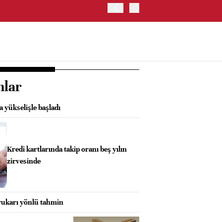
HİNDİSTAN MERKEZ BANKA
nlar
la yükselişle başladı
Kredi kartlarında takip oranı beş yılın
zirvesinde
 yukarı yönlü tahmin