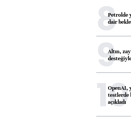
8
Petrolde 
dair bekle
9
Altın, za
desteğiyl
10
OpenAI, y
testlerde 
açıkladı