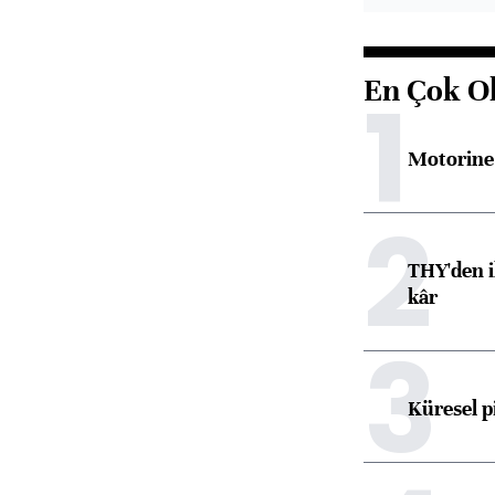
En Çok O
1
Motorine 
2
THY'den i
kâr
3
Küresel p