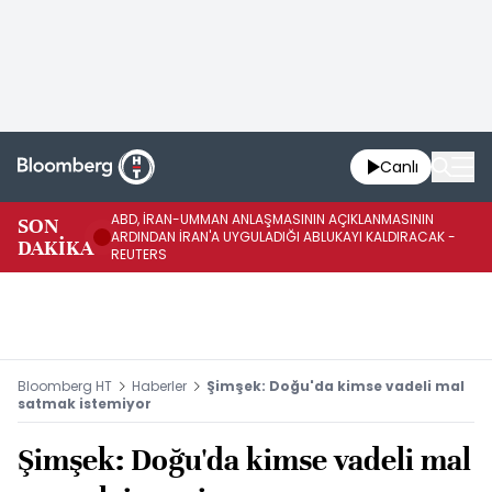
Canlı
ABD, İRAN-UMMAN ANLAŞMASININ AÇIKLANMASININ
AB
SON
ARDINDAN İRAN'A UYGULADIĞI ABLUKAYI KALDIRACAK -
GE
DAKİKA
REUTERS
UY
Bloomberg HT
Haberler
Şimşek: Doğu'da kimse vadeli mal
satmak istemiyor
Şimşek: Doğu'da kimse vadeli mal