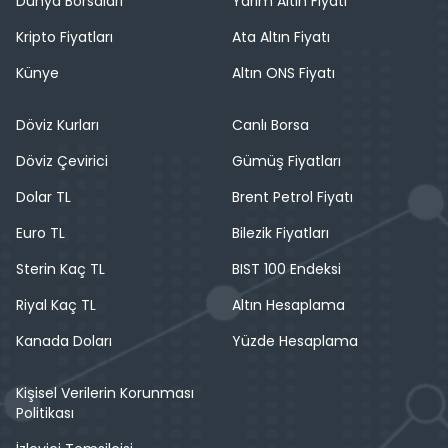
Dünya Borsaları
Yarım Altın Fiyatı
Kripto Fiyatları
Ata Altın Fiyatı
Künye
Altın ONS Fiyatı
Döviz Kurları
Canlı Borsa
Döviz Çevirici
Gümüş Fiyatları
Dolar TL
Brent Petrol Fiyatı
Euro TL
Bilezik Fiyatları
Sterin Kaç TL
BIST 100 Endeksi
Riyal Kaç TL
Altın Hesaplama
Kanada Doları
Yüzde Hesaplama
Kişisel Verilerin Korunması
Politikası