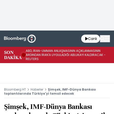
Canlı
ABD, İRAN-UMMAN ANLAŞMASININ AÇIKLANMASININ
AB
SON
ARDINDAN İRAN'A UYGULADIĞI ABLUKAYI KALDIRACAK -
GE
DAKİKA
REUTERS
UY
Bloomberg HT
Haberler
Şimşek, IMF-Dünya Bankası
toplantılarında Türkiye'yi temsil edecek
Şimşek, IMF-Dünya Bankası