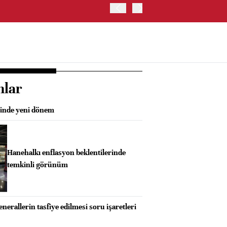
OYAK ÇİMENTO İKİNCİ ÇEY
nlar
rinde yeni dönem
Hanehalkı enflasyon beklentilerinde
temkinli görünüm
nerallerin tasfiye edilmesi soru işaretleri