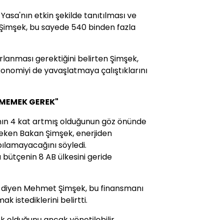
asa'nın etkin şekilde tanıtılması ve
n Şimşek, bu sayede 540 binden fazla
lanması gerektiğini belirten Şimşek,
onomiyi de yavaşlatmaya çalıştıklarını
TMEMEK GEREK"
ının 4 kat artmış olduğunun göz önünde
çeken Bakan Şimşek, enerjiden
pılamayacağını söyledi.
ı bütçenin 8 AB ülkesini geride
" diyen Mehmet Şimşek, bu finansmanı
 istediklerini belirtti.
ek olduğunu ancak yönetilebilir