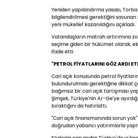
Yeniden yapılandırma yasası, Torba Y
bilgilendirilmesi gerektiğini savuna
yeni mükellef kazanıldığını açıkladı.
Vatandaşların matrah artırımına zor
seçime giden bir hükümet olarak, ek
ifade etti.
"PETROL FİYATLARINI GÖZ ARDI E
Cari açık konusunda petrol fiyatlar
bulundurulması gerektiğine dikkat 
bağımsız bir cari açık tartışması ya
Şimşek, Türkiye'nin Ar-Ge'ye ayırdığ
bıraktığını da hatırlattı.
"Cari açık finansmanında sorun yok
doğrudan yabancı yatırımlarla yapmak
Sözlerini cari açığın Türkiye'de yüks