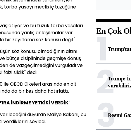
ek, torba yasayı meclis iç tüzüğüne
avaşlatıyor ve bu tüzük torba yasaları
En Çok O
1
onusunda yanlış anlaşılmalar var.
a bir zayıflama söz konusu değil."
Trump'tan
üşün söz konusu olmadığının altını
 ve bütçe disiplininde geçmişe dönüş
2
den de vazgeçilmediğini vurguladı ve
faizi sildik" dedi.
Trump: İr
 ile OECD ülkeleri arasında en alt
varabiliri
ında da bir kez daha hatırlattı.
3
FIRA İNDİRME YETKİSİ VERDİK"
 verileceğini duyuran Maliye Bakanı, bu
Resmi Ga
 verdiklerini söyledi.