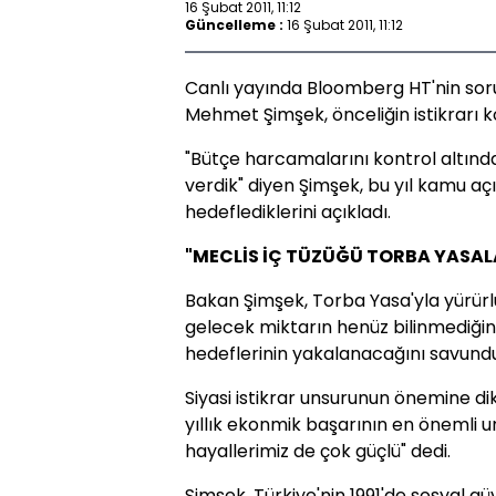
16 Şubat 2011, 11:12
Güncelleme :
16 Şubat 2011, 11:12
Canlı yayında Bloomberg HT'nin soru
Mehmet Şimşek, önceliğin istikrarı k
"Bütçe harcamalarını kontrol altında
verdik" diyen Şimşek, bu yıl kamu açı
hedeflediklerini açıkladı.
"MECLİS İÇ TÜZÜĞÜ TORBA YASALA
Bakan Şimşek, Torba Yasa'yla yürür
gelecek miktarın henüz bilinmediğini 
hedeflerinin yakalanacağını savundu
Siyasi istikrar unsurunun önemine dik
yıllık ekonmik başarının en önemli u
hayallerimiz de çok güçlü" dedi.
Şimşek, Türkiye'nin 1991'de sosyal güv