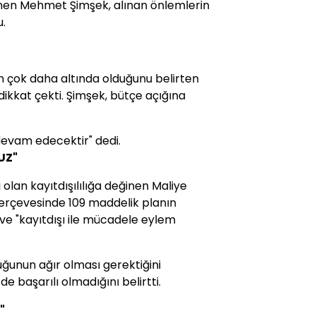
eğinen Mehmet Şimşek, alınan önlemlerin
u.
in çok daha altında olduğunu belirten
dikkat çekti. Şimşek, bütçe açığına
 devam edecektir" dedi.
UZ"
 olan kayıtdışılılığa değinen Maliye
erçevesinde 109 maddelik planın
 ve "kayıtdışı ile mücadele eylem
uğunun ağır olması gerektiğini
e başarılı olmadığını belirtti.
"