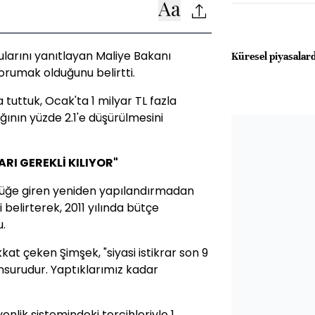
larını yanıtlayan Maliye Bakanı
Küresel piyasalard
orumak olduğunu belirtti.
 tuttuk, Ocak'ta 1 milyar TL fazla
ğının yüzde 2.1'e düşürülmesini
RI GEREKLİ KILIYOR"
lüğe giren yeniden yapılandırmadan
belirterek, 2011 yılında bütçe
.
kat çeken Şimşek, "siyasi istikrar son 9
nsurudur. Yaptıklarımız kadar
enlik sistemindeki tercihleriyle 1