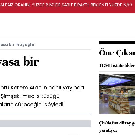
I FAİZ ORANINI YÜZDE 6,50'DE SABİT BIRAKTI; BEKLENTİ YÜZDE 6,50
sa bir ihtiyaçtır
Öne Çıka
asa bir
TCMB istatistikle
rü Kerem Alkin'in canlı yayında
 Şimşek, meclis tüzüğü
ların süreceğini söyledi
Çin'de üst düzey ge
yaratıyor