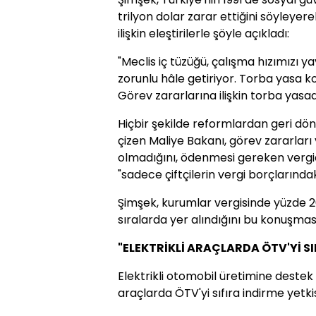
trilyon dolar zarar ettiğini söyleyer
ilişkin eleştirilerle şöyle açıkladı:
"Meclis iç tüzüğü, çalışma hızımızı y
zorunlu hâle getiriyor. Torba yasa k
Görev zararlarına ilişkin torba yasad
Hiçbir şekilde reformlardan geri dön
çizen Maliye Bakanı, görev zararları
olmadığını, ödenmesi gereken vergi
"sadece çiftçilerin vergi borçlarındaki 
Şimşek, kurumlar vergisinde yüzde 20
sıralarda yer alındığını bu konuşmas
"ELEKTRİKLİ ARAÇLARDA ÖTV'Yİ SI
Elektrikli otomobil üretimine destek
araçlarda ÖTV'yi sıfıra indirme yetkisi