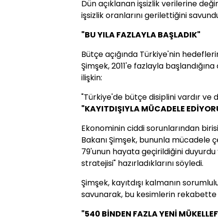
Dün açıklanan işsizlik verilerine d
işsizlik oranlarını gerilettiğini savund
"BU YILA FAZLAYLA BAŞLADIK"
Bütçe açığında Türkiye'nin hedefler
Şimşek, 2011'e fazlayla başlandığına 
ilişkin:
"Türkiye'de bütçe disiplini vardır ve
"KAYITDIŞIYLA MÜCADELE EDİYOR
Ekonominin ciddi sorunlarından birisi
Bakanı Şimşek, bununla mücadele ç
79'unun hayata geçirildiğini duyurdu
stratejisi" hazırladıklarını söyledi.
Şimşek, kayıtdışı kalmanın sorumlul
savunarak, bu kesimlerin rekabette d
"540 BİNDEN FAZLA YENİ MÜKELLEF