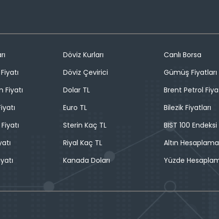
rı
Döviz Kurları
Canlı Borsa
Fiyatı
Döviz Çevirici
Gümüş Fiyatları
n Fiyatı
Dolar TL
Brent Petrol Fiya
iyatı
Euro TL
Bilezik Fiyatları
 Fiyatı
Sterin Kaç TL
BIST 100 Endeksi
yatı
Riyal Kaç TL
Altın Hesaplama
iyatı
Kanada Doları
Yüzde Hesapla