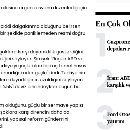
lesine organizasyonu düzenlediği için
En Çok O
ciddi dalgalanma olduğunu belirten
1
n bir şekilde paniklemeden resmi doğru
Gazprom: 
depoları 
oklara karşı dayanıklılık gösterdiğini
iğini söyleyen Şimşek "Bugün ABD ve
2
Türkiye'yi güçlü kılan birkaç temel husus
lmadığı kadar güçlü" dedi. Türkiye'nin
İran: ABD 
re duyarlılığının azaldığını söyleyen
karşılık v
n %58'i döviz cinsindeyken bugün bu
3
m olduğunu, güçlü bir sermaye yapısı
 şoklara karşı direncini daha da
Ford Otos
ini, yapısal reform gündemini
yatırım
i.