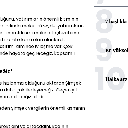
8
"
duğunu, yatırımların önemli kısmının
7 başlıkla
ımlar aslında makul düzeyde. yatırımların
9
rın önemli kısmı makine teçhizata ve
im ticarete konu olan alanlarda
tırım ikliminde iyileşme var..Çok
En yüksek
ğinde hayata geçireceğiz, kapsamlı
10
EĞİZ"
Halka arz
nde hızlanma olduğunu aktaran Şimşek
ama daha çok ilerleyeceğiz. Geçen yıl
evam edeceğiz" dedi.
eden Şimşek vergilerin önemli kısmının
ektiğini ve artacağını, kadının