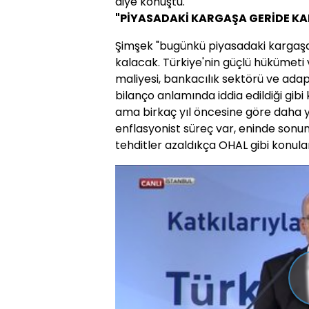
diye konuştu.
"PİYASADAKİ KARGAŞA GERİDE KA
Şimşek "bugünkü piyasadaki kargaşa
kalacak. Türkiye'nin güçlü hükümeti v
maliyesi, bankacılık sektörü ve adap
bilanço anlamında iddia edildiği gibi 
ama birkaç yıl öncesine göre daha y
enflasyonist süreç var, eninde sonu
tehditler azaldıkça OHAL gibi konul