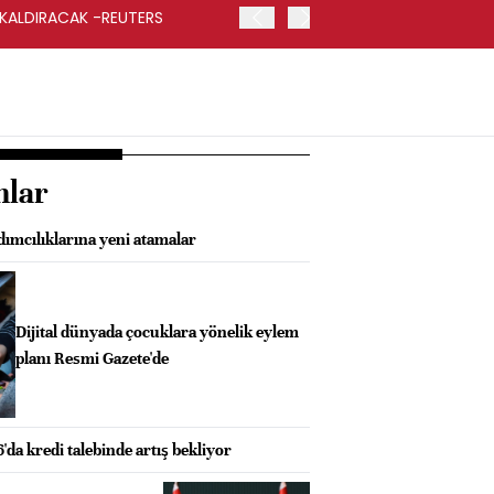
 KALDIRACAK -REUTERS
ABD DIŞİŞLERİ BAKANLIĞI
UYGULANACAK
nlar
mcılıklarına yeni atamalar
Dijital dünyada çocuklara yönelik eylem
planı Resmi Gazete'de
'da kredi talebinde artış bekliyor