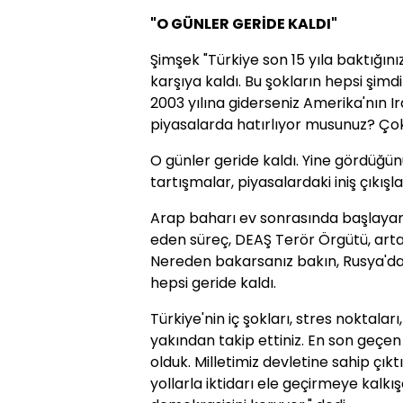
"O GÜNLER GERİDE KALDI"
Şimşek "Türkiye son 15 yıla baktığını
karşıya kaldı. Bu şokların hepsi şim
2003 yılına giderseniz Amerika'nın I
piyasalarda hatırlıyor musunuz? Çok
O günler geride kaldı. Yine gördüğünüz
tartışmalar, piyasalardaki iniş çıkışla
Arap baharı ev sonrasında başlaya
eden süreç, DEAŞ Terör Örgütü, artan t
Nereden bakarsanız bakın, Rusya'dan 
hepsi geride kaldı.
Türkiye'nin iç şokları, stres noktaları
yakından takip ettiniz. En son geçen
olduk. Milletimiz devletine sahip çık
yollarla iktidarı ele geçirmeye kalkı