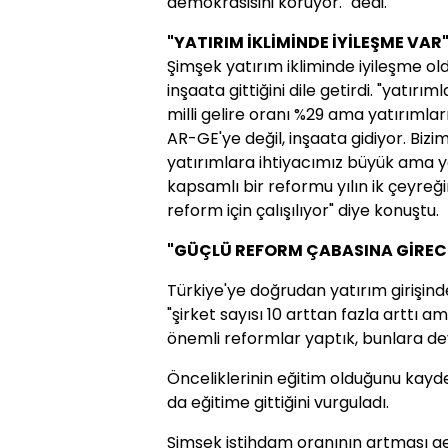
demokrasisini koruyor." dedi.
"YATIRIM İKLİMİNDE İYİLEŞME VAR
Şimşek yatırım ikliminde iyileşme ol
inşaata gittiğini dile getirdi. "yatır
milli gelire oranı %29 ama yatırımla
AR-GE'ye değil, inşaata gidiyor. Biz
yatırımlara ihtiyacımız büyük ama ya
kapsamlı bir reformu yılın ik çeyre
reform için çalışılıyor" diye konuştu.
"GÜÇLÜ REFORM ÇABASINA GİREC
Türkiye'ye doğrudan yatırım girişi
"şirket sayısı 10 arttan fazla arttı 
önemli reformlar yaptık, bunlara d
Önceliklerinin eğitim olduğunu kayd
da eğitime gittiğini vurguladı.
Şimşek istihdam oranının artması ger