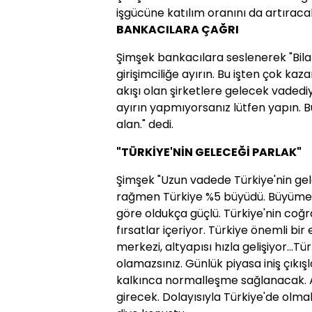
işgücüne katılım oranını da artıracak
BANKACILARA ÇAĞRI
Şimşek bankacılara seslenerek "Bila
girişimciliğe ayırın. Bu işten çok ka
akışı olan şirketlere gelecek vadediyo
ayırın yapmıyorsanız lütfen yapın. B
alan." dedi.
"TÜRKİYE'NİN GELECEĞİ PARLAK"
Şimşek "Uzun vadede Türkiye'nin gele
rağmen Türkiye %5 büyüdü. Büyüme p
göre oldukça güçlü. Türkiye'nin coğr
fırsatlar içeriyor. Türkiye önemli bir e
merkezi, altyapısı hızla gelişiyor...T
olamazsınız. Günlük piyasa iniş çıkı
kalkınca normalleşme sağlanacak. Avr
girecek. Dolayısıyla Türkiye'de olmak