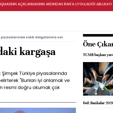
ŞMASININ AÇIKLANMASININ ARDINDAN İRAN'A UYGULADIĞI ABLUKAYI
 piyasalarında ciddi dalgalanma var
Öne Çıka
daki kargaşa
TCMB başkan yardı
Şimşek Türkiye piyasalarında
irterek "Bunları iyi anlamak ve
den resmi doğru okumak çok
Fed: Bankalar 2026