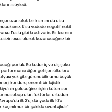
larını söyledi.
nçonuzun ufak bir kısmını da olsa
zanacaksınız. Kısa vadede negatif nakit
rsa Tesla gibi kredi verin. Bir kısmını
u, sizin esas olarak kazanacağınız bir
ceği parlak. Bu kadar iç ve dış şoka
erformansı diğer gelilşen ülkelere
afyası yük gibi görünebilir ama büyük
nerji koridoru, önemli bir lojistik
ürkiye'nin geleceğine ilişkin kötümser
şlarına sebep olan faktörler ortadan
upa'da ilk 3'e, dünyada ilk 10'a
 kaçınılmaz bir şekilde avantajlıdır"