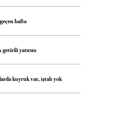
 geçen hafta
 getirili yatırım
larda kuyruk var, iştah yok