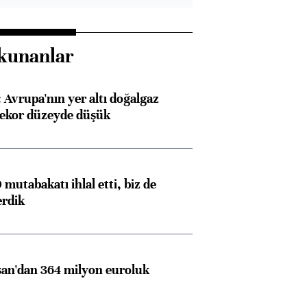
kunanlar
Avrupa'nın yer altı doğalgaz
rekor düzeyde düşük
mutabakatı ihlal etti, biz de
erdik
an'dan 364 milyon euroluk