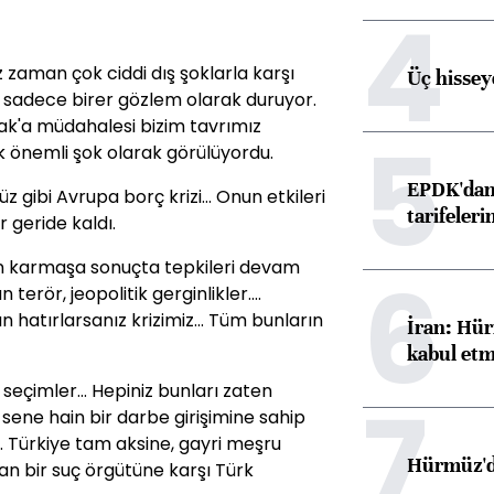
4
z zaman çok ciddi dış şoklarla karşı
Üç hisseye
di sadece birer gözlem olarak duruyor.
rak'a müdahalesi bizim tavrımız
5
 önemli şok olarak görülüyordu.
EPDK'dan 
 gibi Avrupa borç krizi... Onun etkileri
tarifeleri
r geride kaldı.
n karmaşa sonuçta tepkileri devam
6
erör, jeopolitik gerginlikler....
hatırlarsanız krizimiz... Tüm bunların
İran: Hür
kabul etm
, seçimler... Hepiniz bunları zaten
7
 sene hain bir darbe girişimine sahip
tı. Türkiye tam aksine, gayri meşru
Hürmüz'de
şan bir suç örgütüne karşı Türk