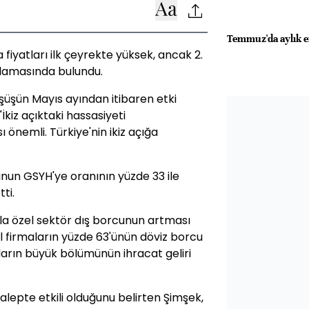
Temmuz'da aylık 
iyatları ilk çeyrekte yüksek, ancak 2.
klamasında bulundu.
şüşün Mayıs ayından itibaren etki
kiz açıktaki hassasiyeti
 önemli. Türkiye'nin ikiz açığa
nun GSYH'ye oranının yüzde 33 ile
ti.
yla özel sektör dış borcunun artması
el firmaların yüzde 63'ünün döviz borcu
arın büyük bölümünün ihracat geliri
 talepte etkili olduğunu belirten Şimşek,