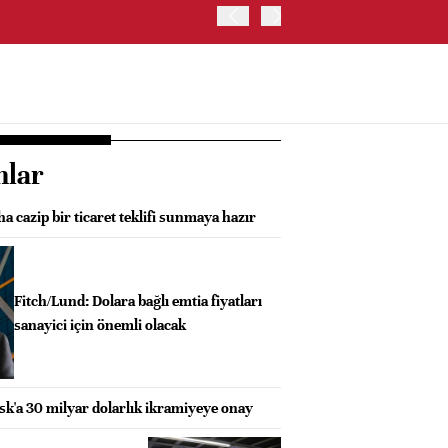
OYAK ÇİMENTO İKİNCİ ÇEY
nlar
a cazip bir ticaret teklifi sunmaya hazır
Fitch/Lund: Dolara bağlı emtia fiyatları
sanayici için önemli olacak
sk'a 30 milyar dolarlık ikramiyeye onay