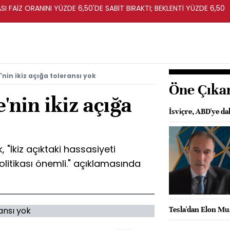
I FAİZ ORANINI YÜZDE 6,50'DE SABİT BIRAKTI; BEKLENTİ YÜZDE 6,50
nin ikiz açığa toleransı yok
Öne Çıka
'nin ikiz açığa
İsviçre, ABD'ye dah
"İkiz açıktaki hassasiyeti
litikası önemli." açıklamasında
Tesla'dan Elon Mu