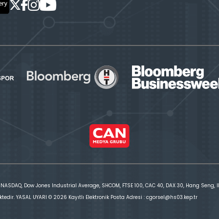
 NASDAQ, Dow Jones Industrial Average, SHCOM, FTSE 100, CAC 40, DAX 30, Hang Seng, IBE
ktedir. YASAL UYARI © 2026 Kayıtlı Elektronik Posta Adresi : cgorsel@hs03.kep.tr