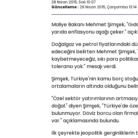
28 Nisan 2015, Salı 10:07
Güncelleme :
29 Nisan 2015, Çarşamba 13:14
Maliye Bakanı Mehmet Şimşek, "Gıda f
yarıda enflasyonu aşağı çeker." açı
Doğalgaz ve petrol fiyatlarındaki dü
edeceğini belirten Mehmet Şimşek, "İ
kaybetmeyeceğiz, sıkı para politikası
toleransı yok." mesajı verdi.
Şimşek, Türkiye'nin kamu borç stoğu
ortalamaların altında olduğunu belirt
"Özel sektör yatırımlarının artması
doğal." diyen Şimşek, "Türkiye'de öz
bulunmuyor. Döviz borcu olan firmal
var." açıklamasında bulundu.
İlk çeyrekte jeopolitik gerginliklerin