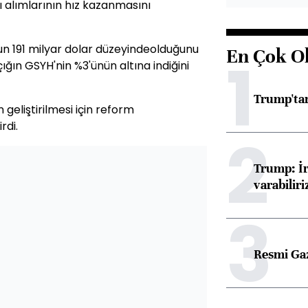
ı alımlarının hız kazanmasını
un 191 milyar dolar düzeyindeolduğunu
En Çok O
1
çığın GSYH'nin %3'ünün altına indiğini
Trump'tan
geliştirilmesi için reform
rdi.
2
Trump: İr
varabiliri
3
Resmi Ga