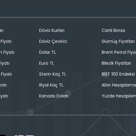
rı
Döviz Kurları
Canlı Borsa
Fiyatı
Döviz Çevirici
Gümüş Fiyatları
n Fiyatı
Dolar TL
Brent Petrol Fiya
iyatı
Euro TL
Bilezik Fiyatları
 Fiyatı
Sterin Kaç TL
BIST 100 Endeksi
yatı
Riyal Kaç TL
Altın Hesaplama
iyatı
Kanada Doları
Yüzde Hesapla