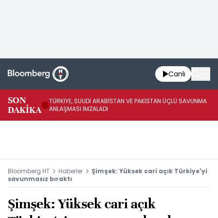
Canlı
SON
TÜRKİYE, SUUDİ ARABİSTAN VE PAKİSTAN ÜÇLÜ SAVUNMA
TR
DAKİKA
ANLAŞMASI İMZALADI
BN
Bloomberg HT
Haberler
Şimşek: Yüksek cari açık Türkiye'yi
savunmasız bıraktı
Şimşek: Yüksek cari açık