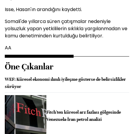
Isse, Hasan'ın arandığını kaydetti.
Somali'de yıllarca süren çatışmalar nedeniyle
yolsuzluk yapan yetkililerin sıklıkla yargılanmadan ve
kamu denetiminden kurtulduğu belirtiliyor.
AA
Öne Çıkanlar
WEF: Küresel ekonomi ılımlı iyileşme gösterse de belirsizlikler
sürüyor
Fitch'ten küresel arz fazlası gölgesinde
Venezuela-İran petrol analizi