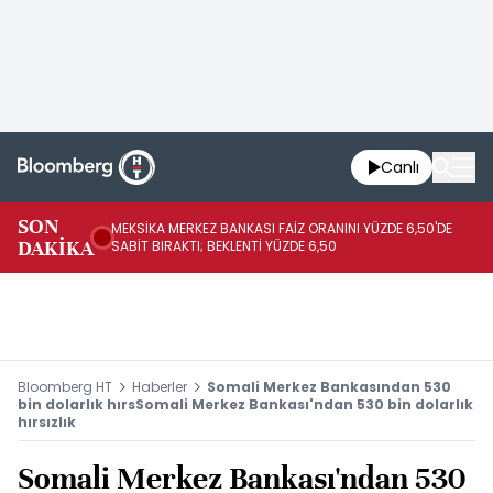
Canlı
SON
MEKSİKA MERKEZ BANKASI FAİZ ORANINI YÜZDE 6,50'DE
OY
DAKİKA
SABİT BIRAKTI; BEKLENTİ YÜZDE 6,50
AÇ
Bloomberg HT
Haberler
Somali Merkez Bankasından 530
bin dolarlık hırsSomali Merkez Bankası'ndan 530 bin dolarlık
hırsızlık
Somali Merkez Bankası'ndan 530