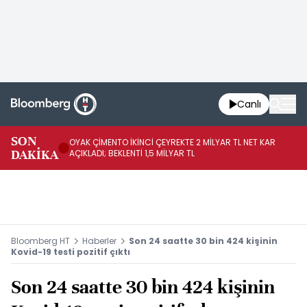
Canlı
İR
SON
OYAK ÇİMENTO İKİNCİ ÇEYREKTE 2 MİLYAR TL NET KAR
YÖ
DAKİKA
AÇIKLADI; BEKLENTİ 1,5 MİLYAR TL
OL
Bloomberg HT
Haberler
Son 24 saatte 30 bin 424 kişinin
Kovid-19 testi pozitif çıktı
Son 24 saatte 30 bin 424 kişinin