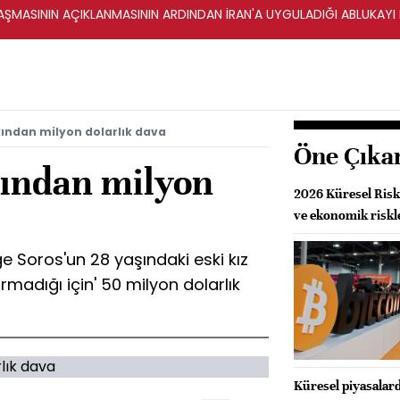
ŞMASININ AÇIKLANMASININ ARDINDAN İRAN'A UYGULADIĞI ABLUKAYI
kından milyon dolarlık dava
Öne Çıka
kından milyon
2026 Küresel Riskl
ve ekonomik riskl
e Soros'un 28 yaşındaki eski kız
madığı için' 50 milyon dolarlık
Küresel piyasalard