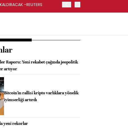
 KALDIRACAK -REUTERS
ABD DIŞİŞLERİ BAKANLIĞI
UYGULANACAK
nlar
er Raporu: Yeni rekabet çağında jeopolitik
er artıyor
Bitcoin'in rallisi kripto varlıklara yönelik
iyimserliği artırdı
a yeni rekorlar