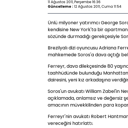
11 Ağustos 2011, Perşembe 16:36
Güncelleme :
12 Ağustos 2011, Cuma 11:54
Ünlü milyoner yatırımcı George Soros
kendisine New York'ta bir apartman 
sözünde durmadığı gerekçesiyle Soro
Brezilyalı dizi oyuncusu Adriana Ferr
mahkemede Soros'a dava açtığı belir
Ferreyr, dava dilekçesinde 80 yaşın
taahhüdünde bulunduğu Manhattan'd
dairesini, yeni kız arkadaşına verdiğini
Soros'un avukatı William Zabel'in N
açıklamada, anlamsız ve değersiz şek
amacının müvekkilinden para kopar
Ferreyr'nin avukatı Robert Hantman 
vereceğini hatırlattı.