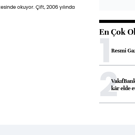
sinde okuyor. Çift, 2006 yılında
En Çok O
1
Resmi Ga
2
VakıfBank
kâr elde e