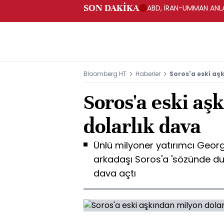
SON DAKİKA
ABD, İRAN-UMMAN ANLA
Bloomberg HT
Haberler
Soros'a eski aş
Soros'a eski aş
dolarlık dava
Ünlü milyoner yatırımcı Georg
arkadaşı Soros'a 'sözünde dur
dava açtı