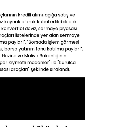
rının kredili alımı, açığa satış ve
z kaynak olarak kabul edilebilecek
e konvertibl döviz, sermaye piyasası
açları listelerinde yer alan sermaye
ılma payları", "Borsada işlem görmesi
u, borsa yatırım fonu katılma payları",
 Hazine ve Maliye Bakanlığının
diğer kıymetli madenler" ile "Kurulca
sı araçları" şeklinde sıralandı.