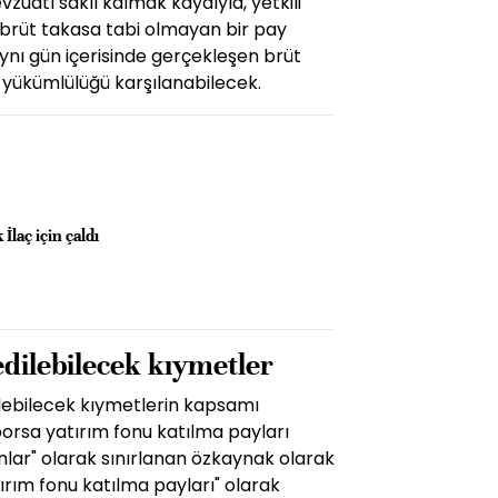
zuatı saklı kalmak kaydıyla, yetkili
n brüt takasa tabi olmayan bir pay
aynı gün içerisinde gerçekleşen brüt
t yükümlülüğü karşılanabilecek.
laç için çaldı
dilebilecek kıymetler
ilebilecek kıymetlerin kapsamı
 borsa yatırım fonu katılma payları
onlar" olarak sınırlanan özkaynak olarak
tırım fonu katılma payları" olarak