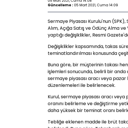
05 Mart 2021, Cuma 14:08
Güncelleme :
05 Mart 2021, Cuma 14:09
Sermaye Piyasası Kurulu'nun (SPK), S
Alım, Açığa Satış ve Ödünç Alma ve
yaptığı değişiklikler, Resmi Gazete'
Değişiklikler kapsamında, takas süres
teminatlandırılması konusunda çeşit
Buna göre, bir müşterinin takası he
işlemleri sonucunda, belirli bir anda
sermaye piyasası aracı veya pazar ba
düzenlemeleri ile belirlenecek.
Kurul, sermaye piyasası aracı veya 
oranını belirleme ve değiştirme yet
daha yüksek bir teminat oranı belir
Tebliğe eklenen madde ile brüt taka