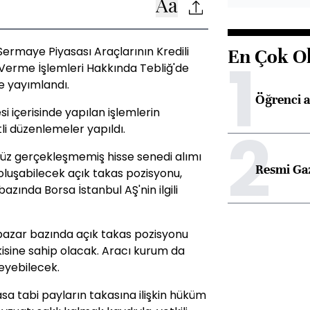
ermaye Piyasası Araçlarının Kredili
En Çok O
1
 Verme İşlemleri Hakkında Tebliğ'de
de yayımlandı.
Öğrenci a
i içerisinde yapılan işlemlerin
2
li düzenlemeler yapıldı.
nüz gerçekleşmemiş hisse senedi alımı
Resmi Ga
 oluşabilecek açık takas pozisyonu,
zında Borsa İstanbul AŞ'nin ilgili
pazar bazında açık takas pozisyonu
kisine sahip olacak. Aracı kurum da
leyebilecek.
sa tabi payların takasına ilişkin hüküm