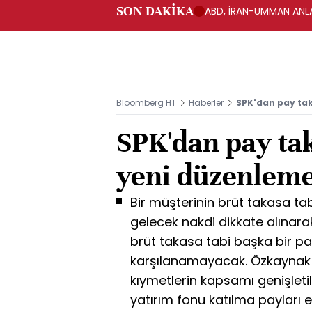
SON DAKİKA
ABD, İRAN-UMMAN ANLA
Bloomberg HT
Haberler
SPK'dan pay tak
SPK'dan pay taka
yeni düzenlem
Bir müşterinin brüt takasa tab
gelecek nakdi dikkate alınarak,
brüt takasa tabi başka bir p
karşılanamayacak. Özkaynak o
kıymetlerin kapsamı genişleti
yatırım fonu katılma payları e