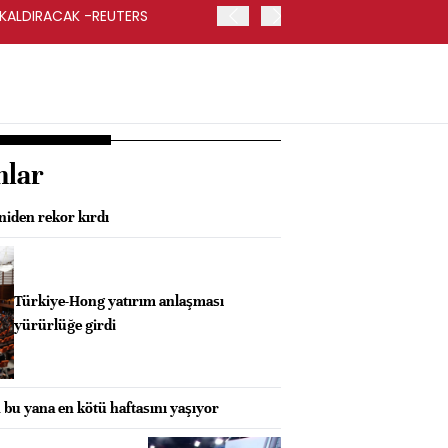
 KALDIRACAK -REUTERS
ABD DIŞİŞLERİ BAKANLIĞI
UYGULANACAK
nlar
niden rekor kırdı
Türkiye-Hong yatırım anlaşması
yürürlüğe girdi
 bu yana en kötü haftasını yaşıyor