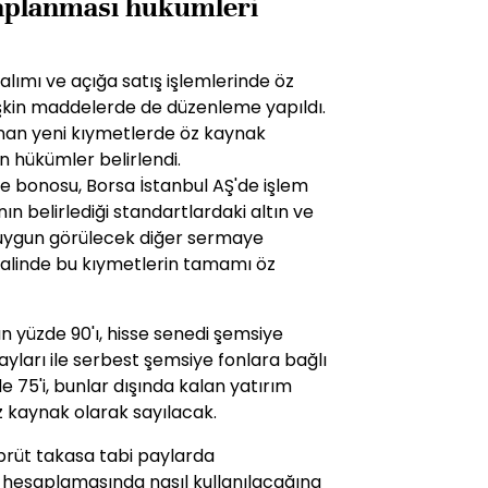
aplanması hükümleri
alımı ve açığa satış işlemlerinde öz
şkin maddelerde de düzenleme yapıldı.
nan yeni kıymetlerde öz kaynak
n hükümler belirlendi.
ine bonosu, Borsa İstanbul AŞ'de işlem
n belirlediği standartlardaki altın ve
a uygun görülecek diğer sermaye
 halinde bu kıymetlerin tamamı öz
n yüzde 90'ı, hisse senedi şemsiye
ayları ile serbest şemsiye fonlara bağlı
e 75'i, bunlar dışında kalan yatırım
z kaynak olarak sayılacak.
 brüt takasa tabi paylarda
k hesaplamasında nasıl kullanılacağına