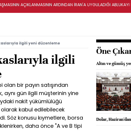
ŞMASININ AÇIKLANMASININ ARDINDAN İRAN'A UYGULADIĞI ABLUKAYI
aslarıyla ilgili yeni düzenleme
Öne Çıka
slarıyla ilgili
Altın ve gümüş ye
e
i olan bir payın satışından
 aynı gün ilgili müşterinin yine
aydaki nakit yükümlülüğü
larak kabul edilebilecek
ldi. Söz konusu kıymetlere, borsa
Dolar, Haziran'dan
klenirken, daha önce "A ve B tipi