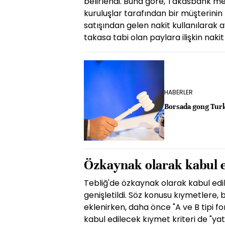
belirlendi. Buna göre, Takasbank mev
kuruluşlar tarafından bir müşterini
satışından gelen nakit kullanılarak 
takasa tabi olan paylara ilişkin naki
HABERLER
Borsada gong Turk İ
Özkaynak olarak kabul e
Tebliğ'de özkaynak olarak kabul ed
genişletildi. Söz konusu kıymetlere,
eklenirken, daha önce "A ve B tipi f
kabul edilecek kıymet kriteri de "ya