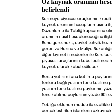
Öz kaynak oranının hes
belirlendi
Sermaye piyasası araçlarının kredili 
kaynak oranının hesaplanmasına ili
Düzenleme ile Tebliğ kapsamına alı
oranının nasıl hesaplanacağına ilişki
Buna göre, nakit, devlet tahvili, haz
gören ve Hazine ve Maliye Bakanlığını
diğer kıymetli madenler ile Kurulc
piyasası araçlarının kabul edilmesi
kaynak olarak kabul edilecek.
Borsa yatırım fonu katılma paylarını
fonlara bağlı yatırım fonu katılma p
yatırım fonu katılma paylarının yüzd
fonu katılma paylarının yüzde 90'ı ö
Tebliğe eklenen madde ile özellikle
gerçekleştirilen işlemlerin özkayna