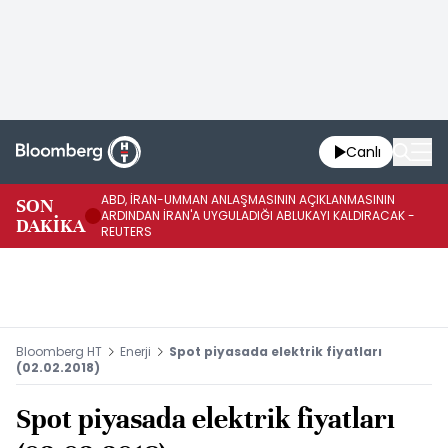
Canlı
ABD, İRAN-UMMAN ANLAŞMASININ AÇIKLANMASININ
AB
SON
ARDINDAN İRAN'A UYGULADIĞI ABLUKAYI KALDIRACAK -
GE
DAKİKA
REUTERS
UY
Bloomberg HT
Enerji
Spot piyasada elektrik fiyatları
(02.02.2018)
Spot piyasada elektrik fiyatları