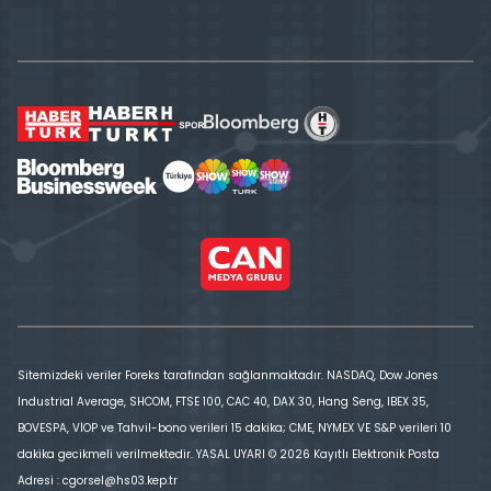
Sitemizdeki veriler Foreks tarafından sağlanmaktadır. NASDAQ, Dow Jones
Industrial Average, SHCOM, FTSE 100, CAC 40, DAX 30, Hang Seng, IBEX 35,
BOVESPA, VİOP ve Tahvil-bono verileri 15 dakika; CME, NYMEX VE S&P verileri 10
dakika gecikmeli verilmektedir. YASAL UYARI © 2026 Kayıtlı Elektronik Posta
Adresi : cgorsel@hs03.kep.tr