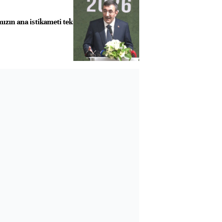
ızın ana istikameti tek