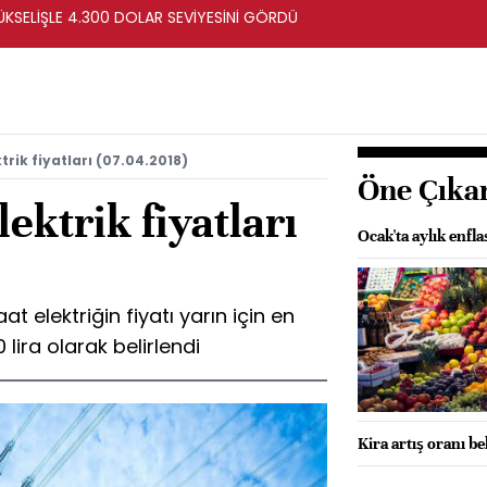
ÜKSELİŞLE 4.300 DOLAR SEVİYESİNİ GÖRDÜ
rik fiyatları (07.04.2018)
Öne Çıka
ektrik fiyatları
Ocak'ta aylık enfl
 elektriğin fiyatı yarın için en
 lira olarak belirlendi
Kira artış oranı be