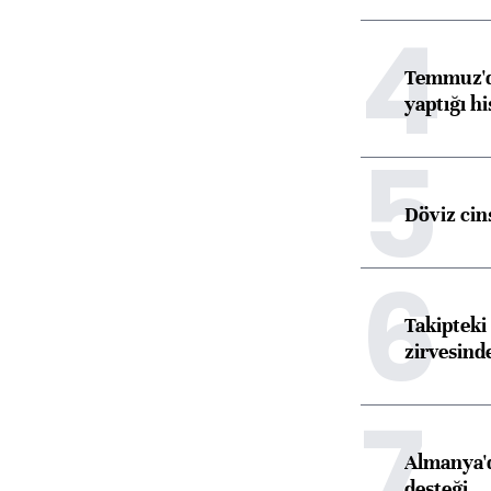
4
Temmuz'da
yaptığı hi
5
Döviz cins
6
Takipteki 
zirvesind
7
Almanya'd
desteği