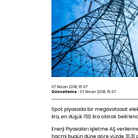
07 Nisan 2018, 15:07
Güncelleme :
07 Nisan 2018, 15:07
Spot piyasada bir megavatsaat elektri
lira, en düşük 150 lira olarak belirlend
Enerji Piyasaları İşletme AŞ verileri
hacmi bugün düne göre yüzde 31,31 aza