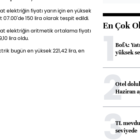
elektriğin fiyatı yarın için en yüksek
t 07.00'de 150 lira olarak tespit edildi.
En Çok O
1
 elektriğin aritmetik ortalama fiyatı
,10 lira oldu.
BofA: Yatı
rik bugün en yüksek 221,42 lira, en
yüksek se
2
Otel dolu
Haziran a
3
TL mevdua
seviyede