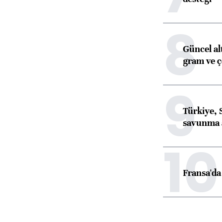
8
Güncel al
gram ve ç
9
Türkiye, 
savunma 
10
Fransa'da 