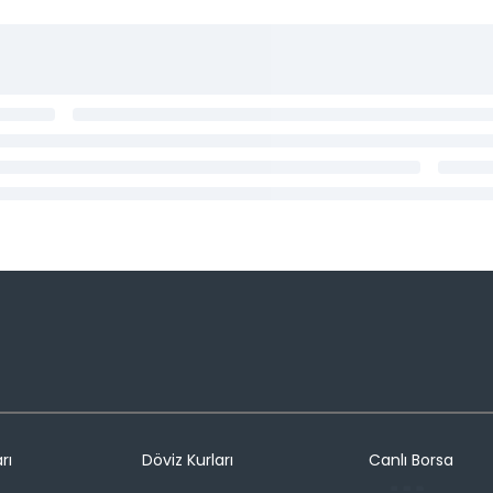
rı
Döviz Kurları
Canlı Borsa