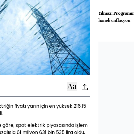
Yılmaz: Programım
haneli enflasyon
ğin fiyatı yarın için en yüksek 216,15
i.
ne göre, spot elektrik piyasasında işlem
lışla 61 milyon 631 bin 535 lira oldu.