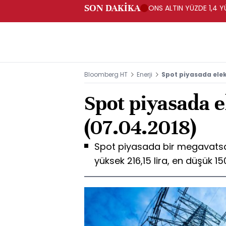
SON DAKİKA
ONS ALTIN YÜZDE 1,4 Y
Bloomberg HT
Enerji
Spot piyasada elekt
Spot piyasada el
(07.04.2018)
Spot piyasada bir megavatsaat
yüksek 216,15 lira, en düşük 150