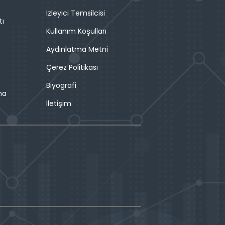
İzleyici Temsilcisi
tı
Kullanım Koşulları
Aydınlatma Metni
Çerez Politikası
Biyografi
ma
İletişim