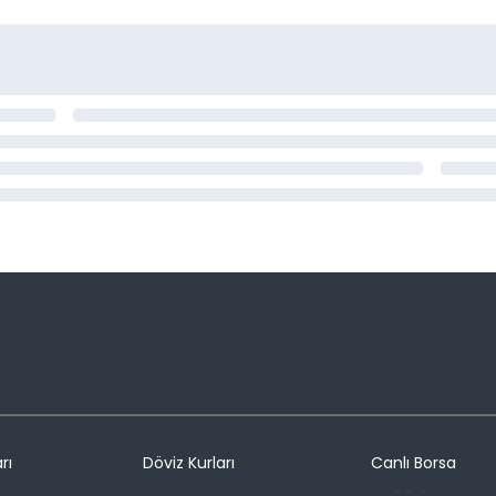
rı
Döviz Kurları
Canlı Borsa