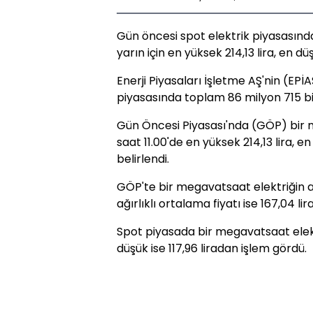
Gün öncesi spot elektrik piyasasında
yarın için en yüksek 214,13 lira, en dü
Enerji Piyasaları İşletme AŞ'nin (EPİ
piyasasında toplam 86 milyon 715 bin
Gün Öncesi Piyasası'nda (GÖP) bir me
saat 11.00'de en yüksek 214,13 lira, e
belirlendi.
GÖP'te bir megavatsaat elektriğin ar
ağırlıklı ortalama fiyatı ise 167,04 lir
Spot piyasada bir megavatsaat elektr
düşük ise 117,96 liradan işlem gördü.