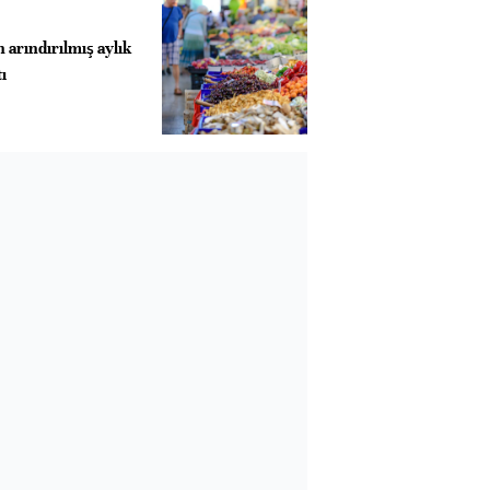
 arındırılmış aylık
ı