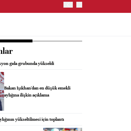
TRUMP: WARSH OLDUKÇA 
nlar
asyon gıda grubunda yükseldi
Bakan Işıkhan'dan en düşük emekli
aylığına ilişkin açıklama
lığının yükseltilmesi için toplantı