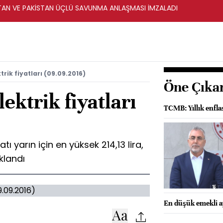
STAN VE PAKİSTAN ÜÇLÜ SAVUNMA ANLAŞMASI İMZALADI
rik fiyatları (09.09.2016)
Öne Çıka
ektrik fiyatları
TCMB: Yıllık enfl
tı yarın için en yüksek 214,13 lira,
klandı
En düşük emekli ay