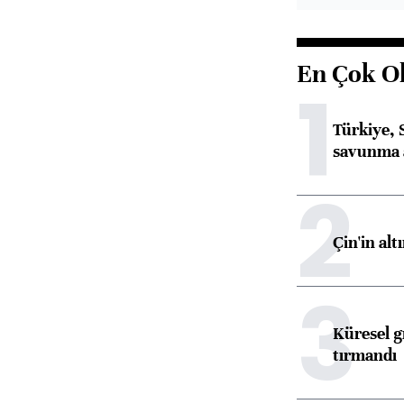
En Çok O
1
Türkiye, 
savunma 
2
Çin'in alt
3
Küresel gı
tırmandı