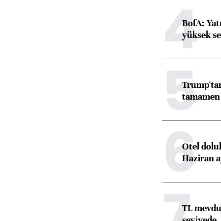
4
BofA: Yatı
yüksek se
5
Trump'tan
tamamen o
6
Otel dolu
Haziran a
7
TL mevdua
seviyede