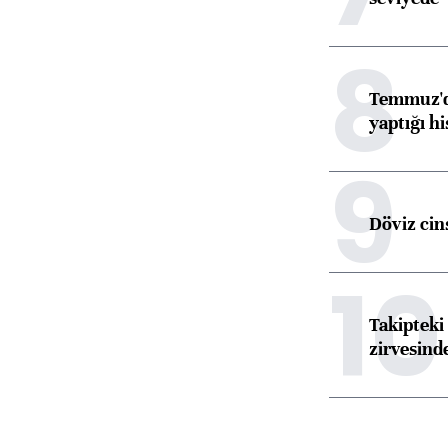
8
Temmuz'da
yaptığı hi
9
Döviz cins
10
Takipteki 
zirvesind