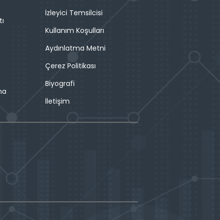
İzleyici Temsilcisi
tı
Kullanım Koşulları
Aydınlatma Metni
Çerez Politikası
Biyografi
ma
İletişim