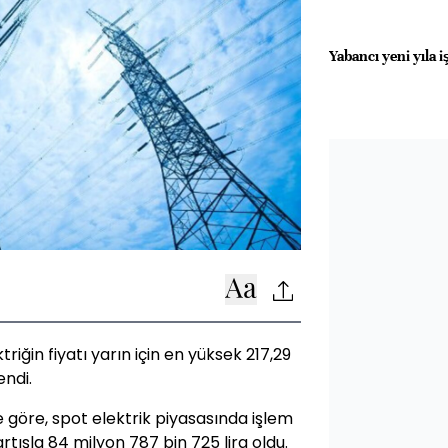
Yabancı yeni yıla iş
iğin fiyatı yarın için en yüksek 217,29
endi.
ne göre, spot elektrik piyasasında işlem
ışla 84 milyon 787 bin 725 lira oldu.