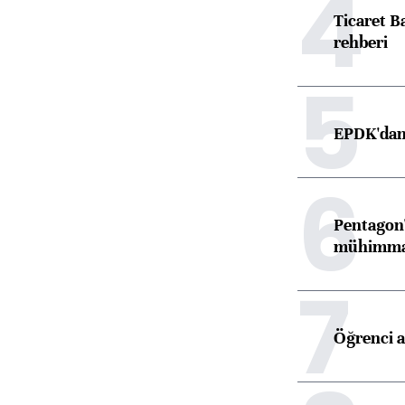
4
Ticaret B
rehberi
5
EPDK'dan 
6
Pentagon'
mühimmat 
7
Öğrenci a