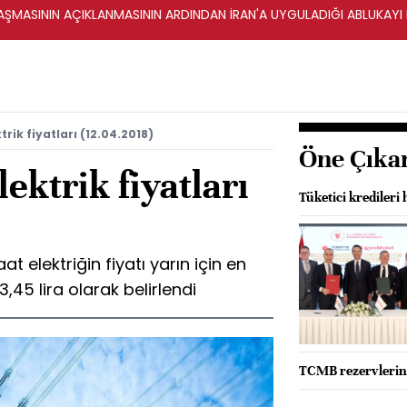
ŞMASININ AÇIKLANMASININ ARDINDAN İRAN'A UYGULADIĞI ABLUKAYI
rik fiyatları (12.04.2018)
Öne Çıka
ektrik fiyatları
Tüketici kredileri
 elektriğin fiyatı yarın için en
3,45 lira olarak belirlendi
TCMB rezervlerin