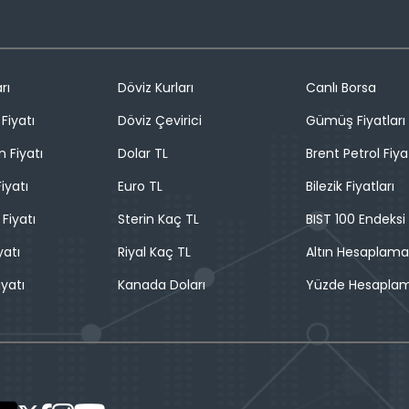
rı
Döviz Kurları
Canlı Borsa
Fiyatı
Döviz Çevirici
Gümüş Fiyatları
n Fiyatı
Dolar TL
Brent Petrol Fiya
iyatı
Euro TL
Bilezik Fiyatları
 Fiyatı
Sterin Kaç TL
BIST 100 Endeksi
yatı
Riyal Kaç TL
Altın Hesaplama
iyatı
Kanada Doları
Yüzde Hesapla