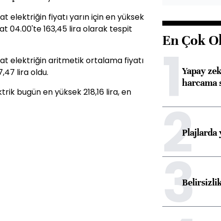
elektriğin fiyatı yarın için en yüksek
at 04.00'te 163,45 lira olarak tespit
En Çok O
1
 elektriğin aritmetik ortalama fiyatı
Yapay zek
7,47 lira oldu.
harcama 
rik bugün en yüksek 218,16 lira, en
2
Plajlarda
3
Belirsizli