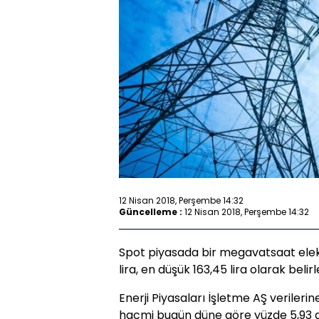
12 Nisan 2018, Perşembe 14:32
Güncelleme :
12 Nisan 2018, Perşembe 14:32
Spot piyasada bir megavatsaat elektr
lira, en düşük 163,45 lira olarak belirl
Enerji Piyasaları İşletme AŞ verileri
hacmi bugün düne göre yüzde 5,93 art