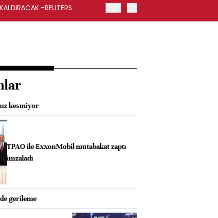
 KALDIRACAK -REUTERS
ABD DIŞİŞLERİ BAKANLIĞI
UYGULANACAK
nlar
 hız kesmiyor
TPAO ile ExxonMobil mutabakat zaptı
imzaladı
de gerileme