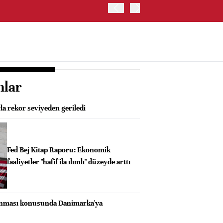
TRUMP: WARSH OLDUKÇA 
nlar
yla rekor seviyeden geriledi
Fed Bej Kitap Raporu: Ekonomik
faaliyetler "hafif ila ılımlı" düzeyde arttı
unması konusunda Danimarka'ya