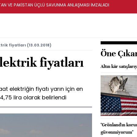
STAN VE PAKİSTAN ÜÇLÜ SAVUNMA ANLAŞMASI İMZALADI
rik fiyatları (13.03.2018)
Öne Çıka
ektrik fiyatları
Altın kâr satışları
 elektriğin fiyatı yarın için en
4,75 lira olarak belirlendi
"Grönland'ın kor
güvenmiyorum"