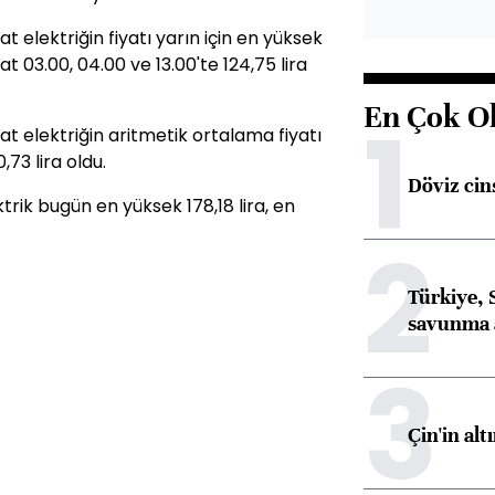
elektriğin fiyatı yarın için en yüksek
at 03.00, 04.00 ve 13.00'te 124,75 lira
En Çok O
1
 elektriğin aritmetik ortalama fiyatı
0,73 lira oldu.
Döviz cins
rik bugün en yüksek 178,18 lira, en
2
Türkiye, 
savunma 
3
Çin'in alt