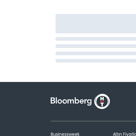
Businessweek
Altın Fiyatla