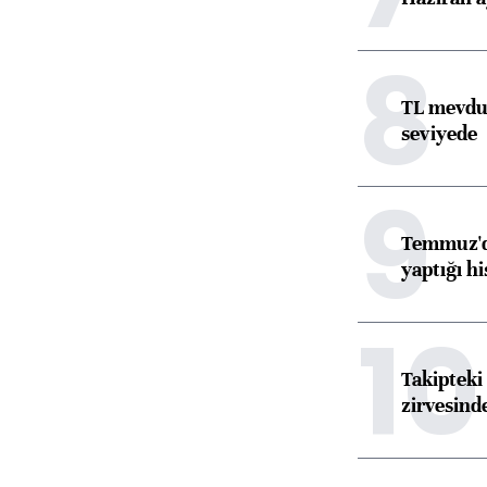
8
TL mevdua
seviyede
9
Temmuz'da
yaptığı hi
10
Takipteki 
zirvesind