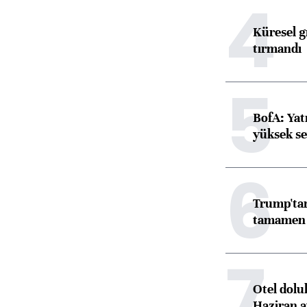
4
Küresel gı
tırmandı
5
BofA: Yatı
yüksek se
6
Trump'tan
tamamen o
7
Otel dolu
Haziran a