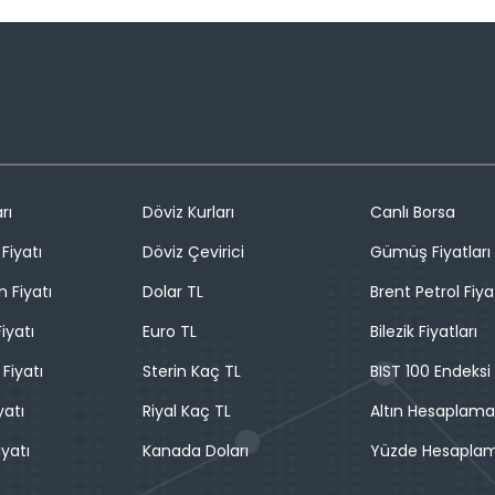
rı
Döviz Kurları
Canlı Borsa
Fiyatı
Döviz Çevirici
Gümüş Fiyatları
n Fiyatı
Dolar TL
Brent Petrol Fiya
iyatı
Euro TL
Bilezik Fiyatları
 Fiyatı
Sterin Kaç TL
BIST 100 Endeksi
yatı
Riyal Kaç TL
Altın Hesaplama
iyatı
Kanada Doları
Yüzde Hesapla