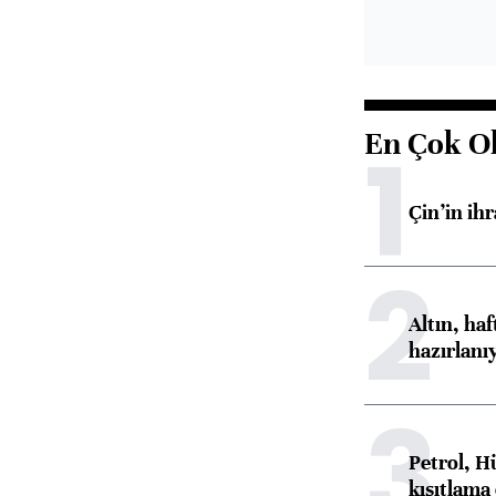
En Çok O
1
Çin’in ih
2
Altın, ha
hazırlanı
3
Petrol, H
kısıtlama