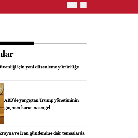
OYAK ÇİMENTO İKİNCİ ÇEY
nlar
güvenliği için yeni düzenleme yürürlüğe
ABD'de yargıçtan Trump yönetiminin
göçmen kararına engel
Ukrayna ve İran gündemine dair temaslarda