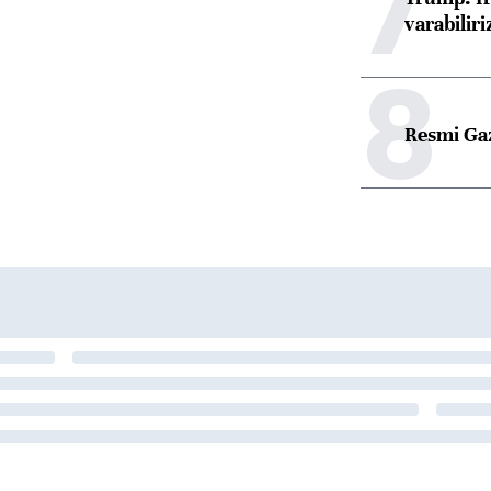
7
varabiliri
8
Resmi Ga