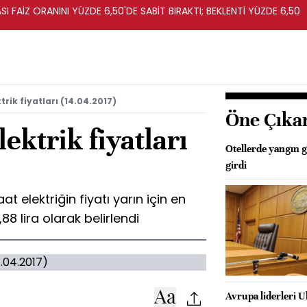
I FAİZ ORANINI YÜZDE 6,50'DE SABİT BIRAKTI; BEKLENTİ YÜZDE 6,50
rik fiyatları (14.04.2017)
Öne Çıka
ektrik fiyatları
Otellerde yangın 
girdi
 elektriğin fiyatı yarın için en
88 lira olarak belirlendi
Avrupa liderleri 