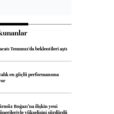
kunanlar
racatı Temmuz'da beklentileri aştı
ftalık en güçlü performansına
yor
ürmüz Boğazı’na ilişkin yeni
 önerileriyle yükselişini sürdürdü