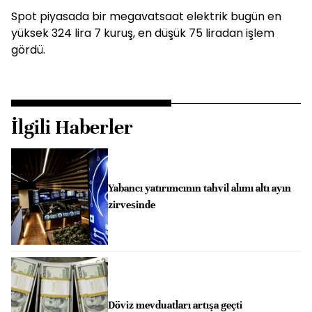
Spot piyasada bir megavatsaat elektrik bugün en
yüksek 324 lira 7 kuruş, en düşük 75 liradan işlem
gördü.
İlgili Haberler
Yabancı yatırımcının tahvil alımı altı ayın
zirvesinde
Döviz mevduatları artışa geçti