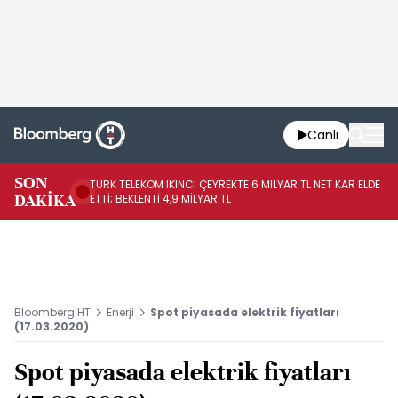
Canlı
SON
TÜRK TELEKOM İKİNCİ ÇEYREKTE 6 MİLYAR TL NET KAR ELDE
AB
DAKİKA
ETTİ; BEKLENTİ 4,9 MİLYAR TL
İR
Bloomberg HT
Enerji
Spot piyasada elektrik fiyatları
(17.03.2020)
Spot piyasada elektrik fiyatları