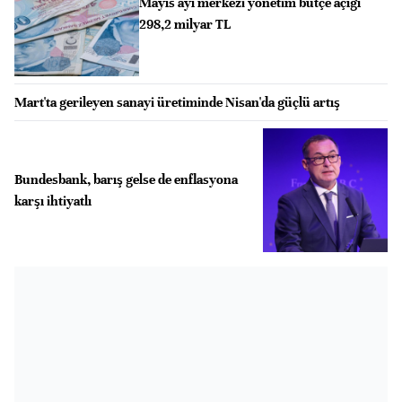
Mayıs ayı merkezi yönetim bütçe açığı
298,2 milyar TL
Mart'ta gerileyen sanayi üretiminde Nisan'da güçlü artış
Bundesbank, barış gelse de enflasyona
karşı ihtiyatlı