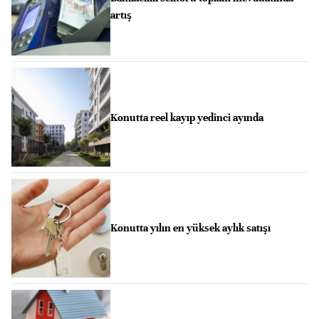
artış
Konutta reel kayıp yedinci ayında
Konutta yılın en yüksek aylık satışı