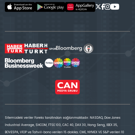
Sitemizdeki veriler Foreks tarafından sağlanmaktadır. NASDAQ, Dow Jones
Industrial Average, SHCOM, FTSE 100, CAC 40, DAX 30, Hang Seng, IBEX 35,
BOVESPA, VİOP ve Tahvil-bono verileri 15 dakika; CME, NYMEX VE S&P verileri 10