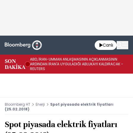
Canlı
ABD, İRAN-UMMAN ANLAŞMASININ AÇIKLANMASININ
AB
SON
ARDINDAN İRAN'A UYGULADIĞI ABLUKAYI KALDIRACAK -
GE
DAKİKA
REUTERS
UY
Bloomberg HT
Enerji
Spot piyasada elektrik fiyatları
(25.02.2018)
Spot piyasada elektrik fiyatları