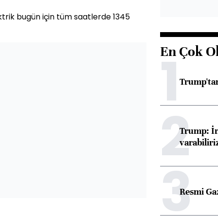
trik bugün için tüm saatlerde 1345
En Çok O
1
Trump'tan
2
Trump: İr
varabiliri
3
Resmi Ga