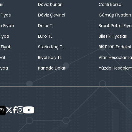
rı
Döviz Kurları
Canlı Borsa
Fiyatı
Döviz Çevirici
Gümüş Fiyatları
n Fiyatı
Dolar TL
Brent Petrol Fiya
iyatı
Euro TL
Bilezik Fiyatları
 Fiyatı
Sterin Kaç TL
BIST 100 Endeksi
yatı
Riyal Kaç TL
Altın Hesaplama
iyatı
Kanada Doları
Yüzde Hesapla