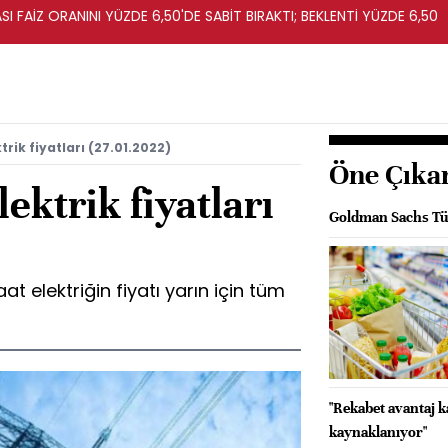
I FAİZ ORANINI YÜZDE 6,50'DE SABİT BIRAKTI; BEKLENTİ YÜZDE 6,50
rik fiyatları (27.01.2022)
Öne Çıka
ektrik fiyatları
Goldman Sachs Tür
 elektriğin fiyatı yarın için tüm
"Rekabet avantaj 
kaynaklanıyor"