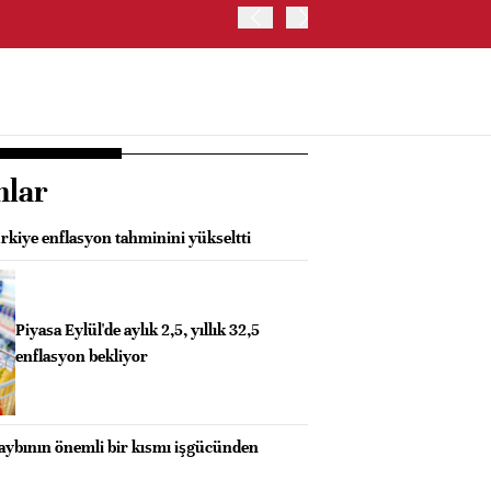
OYAK ÇİMENTO İKİNCİ ÇEY
nlar
kiye enflasyon tahminini yükseltti
Piyasa Eylül'de aylık 2,5, yıllık 32,5
enflasyon bekliyor
kaybının önemli bir kısmı işgücünden