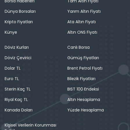
Borsa Haberleri
Tam Altın Fiyatı
Dünya Borsaları
Yarım Altın Fiyatı
Kripto Fiyatları
Ata Altın Fiyatı
Künye
Altın ONS Fiyatı
Döviz Kurları
Canlı Borsa
Döviz Çevirici
Gümüş Fiyatları
Dolar TL
Brent Petrol Fiyatı
Euro TL
Bilezik Fiyatları
Sterin Kaç TL
BIST 100 Endeksi
Riyal Kaç TL
Altın Hesaplama
Kanada Doları
Yüzde Hesaplama
Kişisel Verilerin Korunması