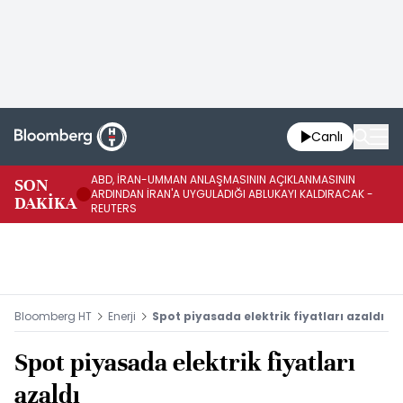
Canlı
ABD, İRAN-UMMAN ANLAŞMASININ AÇIKLANMASININ
AB
SON
ARDINDAN İRAN'A UYGULADIĞI ABLUKAYI KALDIRACAK -
GE
DAKİKA
REUTERS
UY
Bloomberg HT
Enerji
Spot piyasada elektrik fiyatları azaldı
Spot piyasada elektrik fiyatları
azaldı