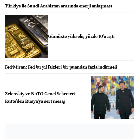
Türkiye ile Suudi Arabistan arasında enerji anlaşması
Gümüşte yükseliş yüzde 10'u aştı
Fed/Miran: Fed bu yıl faizleri bir puandan fazla indirmeli
Zelenskiy ve NATO Genel Sekreteri
Rutte'den Rusya'ya sert mesaj