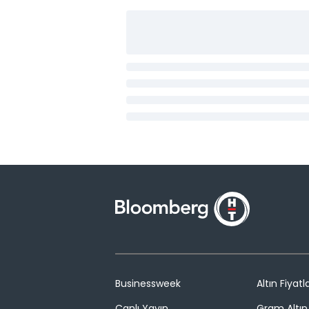
Businessweek
Altın Fiyatla
Canlı Yayın
Gram Altın 