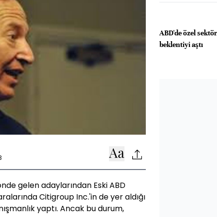
ABD'de özel sektö
beklentiyi aştı
3
önde gelen adaylarından Eski ABD
larında Citigroup Inc.'in de yer aldığı
anışmanlık yaptı. Ancak bu durum,