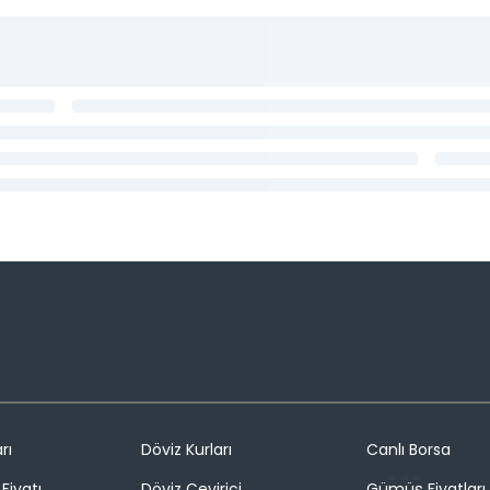
rı
Döviz Kurları
Canlı Borsa
Fiyatı
Döviz Çevirici
Gümüş Fiyatları