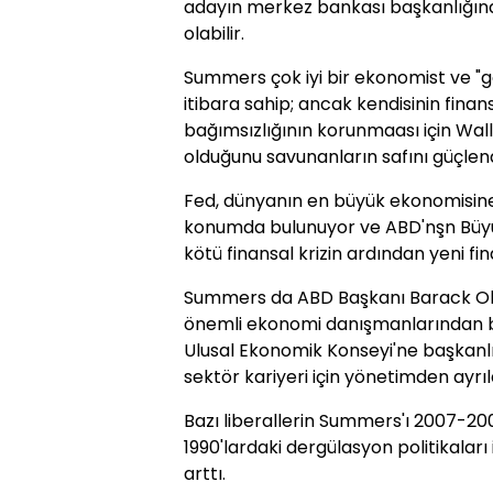
adayın merkez bankası başkanlığın
olabilir.
Summers çok iyi bir ekonomist ve "göz
itibara sahip; ancak kendisinin finans
bağımsızlığının korunmaası için Wall S
olduğunu savunanların safını güçlendi
Fed, dünyanın en büyük ekonomisine
konumda bulunuyor ve ABD'nşn Büy
kötü finansal krizin ardından yeni fi
Summers da ABD Başkanı Barack Ob
önemli ekonomi danışmanlarından bi
Ulusal Ekonomik Konseyi'ne başkanlı
sektör kariyeri için yönetimden ayrıl
Bazı liberallerin Summers'ı 2007-2009
1990'lardaki dergülasyon politikaları i
arttı.