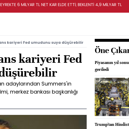
EYREKTE 6 MİLYAR TL NET KAR ELDE ETTİ; BEKLENTİ 4,9 MİLYAR TL
ns kariyeri Fed umudunu suya düşürebilir
Öne Çıka
ans kariyeri Fed
Piyasanın yıl sonu
üşürebilir
geriledi
şkan adaylarından Summers'ın
eyimi, merkez bankası başkanlığı
Trump'tan Hindista