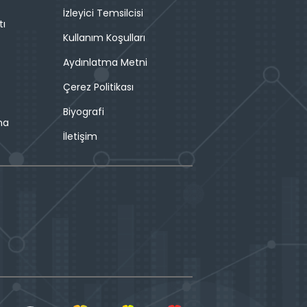
İzleyici Temsilcisi
tı
Kullanım Koşulları
Aydınlatma Metni
Çerez Politikası
Biyografi
ma
İletişim