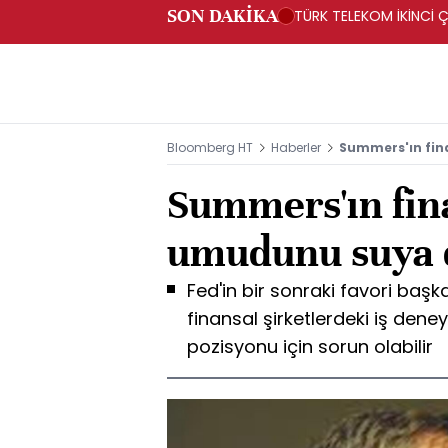
SON DAKİKA
TÜRK TELEKOM İKİNCİ Ç
Bloomberg HT
Haberler
Summers'ın fina
Summers'ın fin
umudunu suya d
Fed'in bir sonraki favori ba
finansal şirketlerdeki iş den
pozisyonu için sorun olabilir