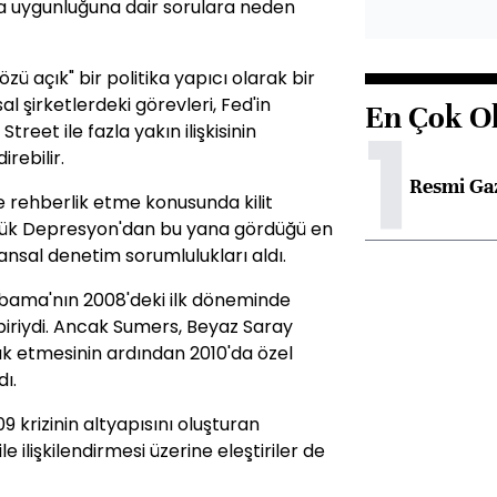
a uygunluğuna dair sorulara neden
ü açık" bir politika yapıcı olarak bir
al şirketlerdeki görevleri, Fed'in
En Çok O
1
treet ile fazla yakın ilişkisinin
rebilir.
Resmi Ga
 rehberlik etme konusunda kilit
ük Depresyon'dan bu yana gördüğü en
nansal denetim sorumlulukları aldı.
ama'nın 2008'deki ilk döneminde
riydi. Ancak Sumers, Beyaz Saray
k etmesinin ardından 2010'da özel
dı.
 krizinin altyapısını oluşturan
le ilişkilendirmesi üzerine eleştiriler de