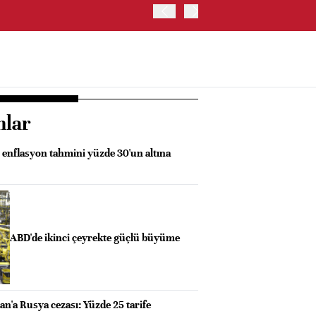
ABD HAZİNE BAKANLIĞI'NIN
nlar
 enflasyon tahmini yüzde 30'un altına
ABD'de ikinci çeyrekte güçlü büyüme
n'a Rusya cezası: Yüzde 25 tarife