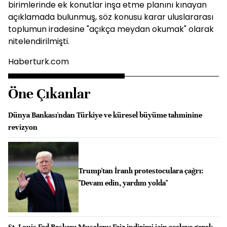
birimlerinde ek konutlar inşa etme planını kınayan
açıklamada bulunmuş, söz konusu karar uluslararası
toplumun iradesine "açıkça meydan okumak" olarak
nitelendirilmişti.
Haberturk.com
Öne Çıkanlar
Dünya Bankası'ndan Türkiye ve küresel büyüme tahminine
revizyon
Trump'tan İranlı protestoculara çağrı:
"Devam edin, yardım yolda"
St. Louis Fed Başkanı Musalem: Faiz indirimi için aceleye gerek