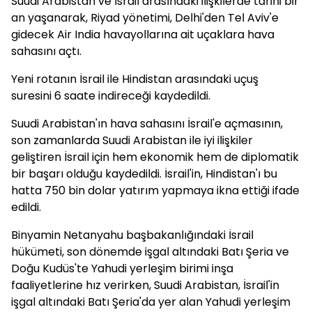
Suudi Arabistan ve İsrail arasındaki ilişkilerde tarihi bir
an yaşanarak, Riyad yönetimi, Delhi'den Tel Aviv'e
gidecek Air India havayollarına ait uçaklara hava
sahasını açtı.
Yeni rotanın İsrail ile Hindistan arasındaki uçuş
suresini 6 saate indireceği kaydedildi.
Suudi Arabistan'ın hava sahasını İsrail'e açmasının,
son zamanlarda Suudi Arabistan ile iyi ilişkiler
geliştiren İsrail için hem ekonomik hem de diplomatik
bir başarı olduğu kaydedildi. İsrail'in, Hindistan'ı bu
hatta 750 bin dolar yatırım yapmaya ikna ettiği ifade
edildi.
Binyamin Netanyahu başbakanlığındaki İsrail
hükümeti, son dönemde işgal altındaki Batı Şeria ve
Doğu Kudüs'te Yahudi yerleşim birimi inşa
faaliyetlerine hız verirken, Suudi Arabistan, İsrail'in
işgal altındaki Batı Şeria'da yer alan Yahudi yerleşim