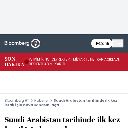
Canlı
SON
PETKİM İKİNCİ ÇEYREKTE 4,1 MİLYAR TL NET KAR AÇIKLADI,
İR
DAKİKA
BEKLENTİ 3,8 MİLYAR TL
UY
Bloomberg HT
Haberler
Suudi Arabistan tarihinde ilk kez
İsrail için hava sahasını açtı
Suudi Arabistan tarihinde ilk kez