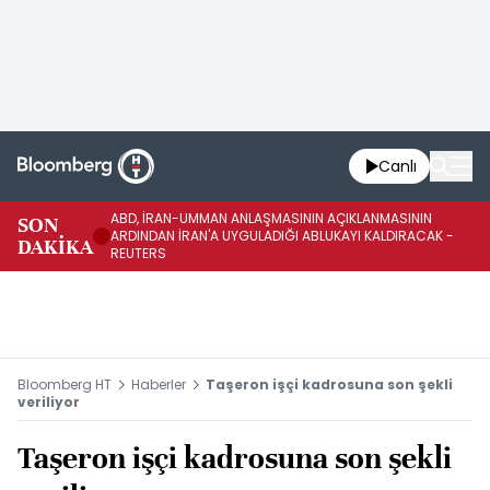
Canlı
ABD, İRAN-UMMAN ANLAŞMASININ AÇIKLANMASININ
AB
SON
ARDINDAN İRAN'A UYGULADIĞI ABLUKAYI KALDIRACAK -
GE
DAKİKA
REUTERS
UY
Bloomberg HT
Haberler
Taşeron işçi kadrosuna son şekli
veriliyor
Taşeron işçi kadrosuna son şekli