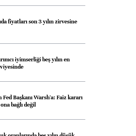
da fiyatları son 3 yılın zirvesine
rımcı iyimserliği beş yılın en
viyesinde
 Fed Başkanı Warsh'a: Faiz kararı
na bağlı değil
luk oranlarında beş yılın düşük