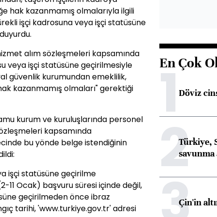
iğe hak kazanmamış olmalarıyla ilgili
rekli işçi kadrosuna veya işçi statüsüne
 duyurdu.
 hizmet alım sözleşmeleri kapsamında
En Çok O
1
rosu veya işçi statüsüne geçirilmesiyle
yal güvenlik kurumundan emeklilik,
a hak kazanmamış olmaları" gerektiği
Döviz cins
2
amu kurum ve kuruluşlarında personel
 sözleşmeleri kapsamında
Türkiye, 
ecinde bu yönde belge istendiğinin
savunma 
ildi:
3
ya işçi statüsüne geçirilme
2-11 Ocak) başvuru süresi içinde değil,
tüsüne geçirilmeden önce ibraz
Çin'in alt
ngıç tarihi, 'www.turkiye.gov.tr' adresi