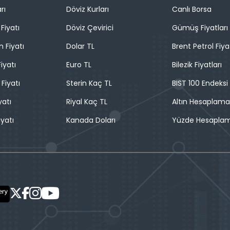
rı
Döviz Kurları
Canlı Borsa
Fiyatı
Döviz Çevirici
Gümüş Fiyatları
n Fiyatı
Dolar TL
Brent Petrol Fiya
iyatı
Euro TL
Bilezik Fiyatları
 Fiyatı
Sterin Kaç TL
BIST 100 Endeksi
yatı
Riyal Kaç TL
Altın Hesaplama
iyatı
Kanada Doları
Yüzde Hesapla