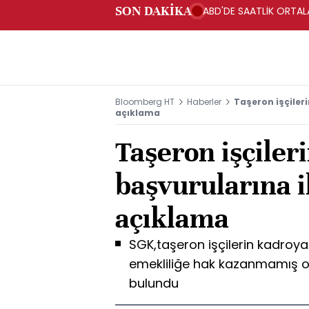
SON DAKİKA
ABD'DE SAATLİK ORTALA
Bloomberg HT
Haberler
Taşeron işçiler
açıklama
Taşeron işçiler
başvurularına i
açıklama
SGK,taşeron işçilerin kadroya
emekliliğe hak kazanmamış ol
bulundu