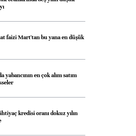
yı
t faizi Mart'tan bu yana en düşük
 yabancının en çok alım satım
sseler
ihtiyaç kredisi oranı dokuz yılın
e