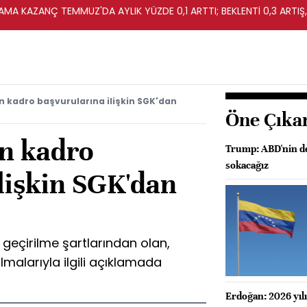
MA KAZANÇ TEMMUZ'DA AYLIK YÜZDE 0,1 ARTTI; BEKLENTİ 0,3 ARTIŞ,
in kadro başvurularına ilişkin SGK'dan
Öne Çıka
in kadro
Trump: ABD'nin dev
sokacağız
lişkin SGK'dan
 geçirilme şartlarından olan,
malarıyla ilgili açıklamada
Erdoğan: 2026 yılı