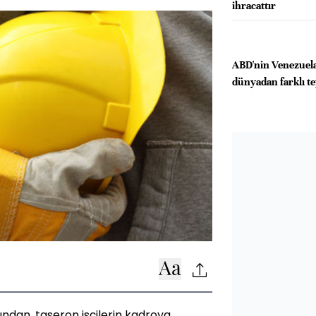
ihracattır
ABD'nin Venezuela'
dünyadan farklı te
ndan, taşeron işçilerin kadroya