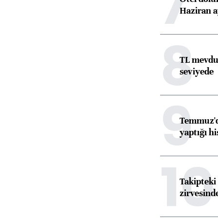
7
Haziran a
8
TL mevdua
seviyede
9
Temmuz'da
yaptığı hi
10
Takipteki 
zirvesind