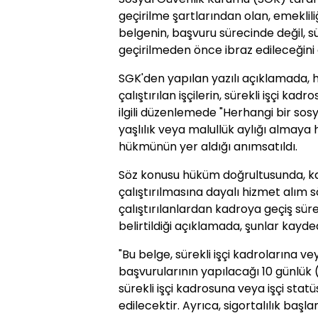
geçirilme şartlarından olan, emeklil
belgenin, başvuru sürecinde değil, sü
geçirilmeden önce ibraz edileceğini
SGK'den yapılan yazılı açıklamada,
çalıştırılan işçilerin, sürekli işçi kad
ilgili düzenlemede "Herhangi bir sos
yaşlılık veya malullük aylığı almay
hükmünün yer aldığı anımsatıldı.
Söz konusu hüküm doğrultusunda, k
çalıştırılmasına dayalı hizmet alım
çalıştırılanlardan kadroya geçiş sür
belirtildiği açıklamada, şunlar kayded
"Bu belge, sürekli işçi kadrolarına ve
başvurularının yapılacağı 10 günlük (
sürekli işçi kadrosuna veya işçi sta
edilecektir. Ayrıca, sigortalılık başla