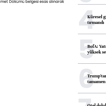
izmet Dökümü belgesi esas alınarak
4
Küresel gı
tırmandı
5
BofA: Yatı
yüksek se
6
Trump'tan
tamamen o
Otel dolu