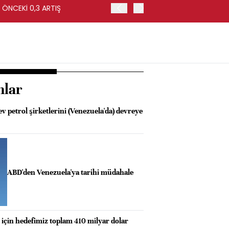
 ÖNCEKİ 0,3 ARTIŞ
ABD'DE TARIM DIŞI İSTİH
nlar
 petrol şirketlerini (Venezuela'da) devreye
ABD'den Venezuela'ya tarihi müdahale
 için hedefimiz toplam 410 milyar dolar