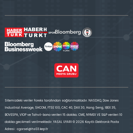
Sitemizdeki veriler Foreks tarafından sağlanmaktadır. NASDAQ, Dow Jones
Industrial Average, SHCOM, FTSE 100, CAC 40, DAX 30, Hang Seng, IBEX 35,
BOVESPA, VİOP ve Tahvil-bono verileri 15 dakika; CME, NYMEX VE S&P verileri 10
dakika gecikmeli verilmektedir. YASAL UYARI © 2026 Kayıtlı Elektronik Posta
Adresi : cgorsel@hs03.kep.tr