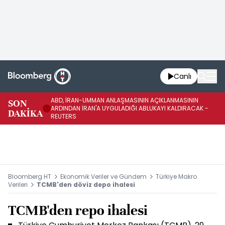
Canlı
ABD, İRAN-UMMAN ANLAŞMASININ AÇIKLANMASININ
AB
SON
ARDINDAN İRAN'A UYGULADIĞI ABLUKAYI KALDIRACAK -
GE
DAKİKA
REUTERS
UY
Bloomberg HT
Ekonomik Veriler ve Gündem
Türkiye Makro
Verileri
TCMB'den döviz depo ihalesi
TCMB'den repo ihalesi