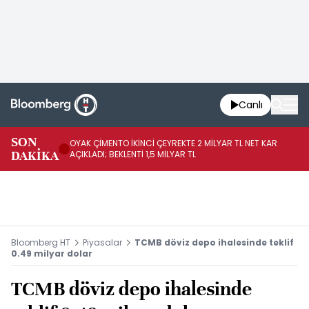
Canlı
İR
SON
OYAK ÇİMENTO İKİNCİ ÇEYREKTE 2 MİLYAR TL NET KAR
YÖ
DAKİKA
AÇIKLADI; BEKLENTİ 1,5 MİLYAR TL
OL
Bloomberg HT
Piyasalar
TCMB döviz depo ihalesinde teklif
0.49 milyar dolar
TCMB döviz depo ihalesinde