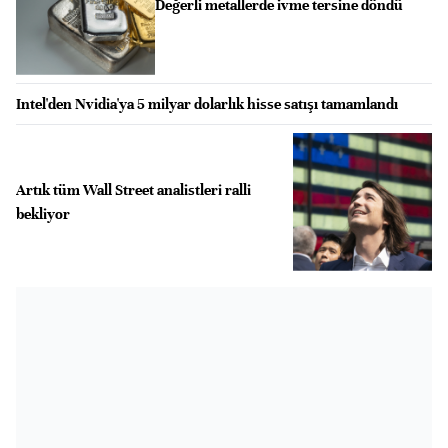
Değerli metallerde ivme tersine döndü
Intel'den Nvidia'ya 5 milyar dolarlık hisse satışı tamamlandı
Artık tüm Wall Street analistleri ralli
bekliyor