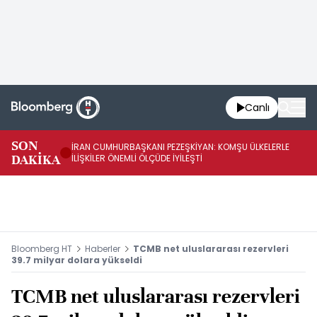
Canlı
SON
İRAN CUMHURBAŞKANI PEZEŞKİYAN: KOMŞU ÜLKELERLE
BE
DAKİKA
İLİŞKİLER ÖNEMLİ ÖLÇÜDE İYİLEŞTİ
OL
Bloomberg HT
Haberler
TCMB net uluslararası rezervleri
39.7 milyar dolara yükseldi
TCMB net uluslararası rezervleri