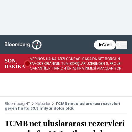
Canlı
MERİNOS HALKA ARZI SONRASI SASA'DA NET BORCUN
ME
SON
FAVÖK'E ORANININ TÜM BORÇLAR ÜZERİNDEN 6, PROJE
BÖ
DAKİKA
GARANTİLERİ HARİÇ 4'ÜN ALTINA İNMESİ AMAÇLANIYOR
KU
Bloomberg HT
Haberler
TCMB net uluslararası rezervleri
geçen hafta 33.9 milyar dolar oldu
TCMB net uluslararası rezervleri