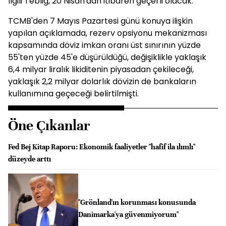
İlgili Tebliğ, 20 Nisan'dan itibaren geçerli olacak.
TCMB'den 7 Mayıs Pazartesi günü konuya ilişkin
yapılan açıklamada, rezerv opsiyonu mekanizması
kapsamında döviz imkan oranı üst sınırının yüzde
55'ten yüzde 45'e düşürüldüğü, değişiklikle yaklaşık
6,4 milyar liralık likiditenin piyasadan çekileceği,
yaklaşık 2,2 milyar dolarlık dövizin de bankaların
kullanımına geçeceği belirtilmişti.
Öne Çıkanlar
Fed Bej Kitap Raporu: Ekonomik faaliyetler "hafif ila ılımlı"
düzeyde arttı
"Grönland'ın korunması konusunda
Danimarka'ya güvenmiyorum"