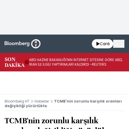
Canlı
SON
ABD HAZİNE BAKANLIĞI'NIN İNTERNET SİTESİNE GÖRE ABD,
KO
DAKİKA
İRAN İLE İLGİLİ YAPTIRIMLARI KALDIRDI -REUTERS
AÇ
Bloomberg HT
Haberler
TCMB'nin zorunlu karşılık oranları
değişikliği yürürlükte
TCMB'nin zorunlu karşılık