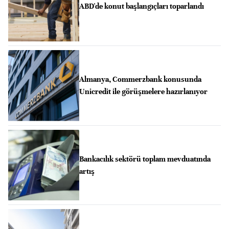
ABD'de konut başlangıçları toparlandı
Almanya, Commerzbank konusunda
Unicredit ile görüşmelere hazırlanıyor
Bankacılık sektörü toplam mevduatında
artış