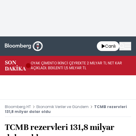
Canlı
İR
SON
OYAK ÇİMENTO İKİNCİ ÇEYREKTE 2 MİLYAR TL NET KAR
YÖ
DAKİKA
AÇIKLADI; BEKLENTİ 1,5 MİLYAR TL
OL
Bloomberg HT
Ekonomik Veriler ve Gündem
TCMB rezervleri
131,8 milyar dolar oldu
TCMB rezervleri 131,8 milyar