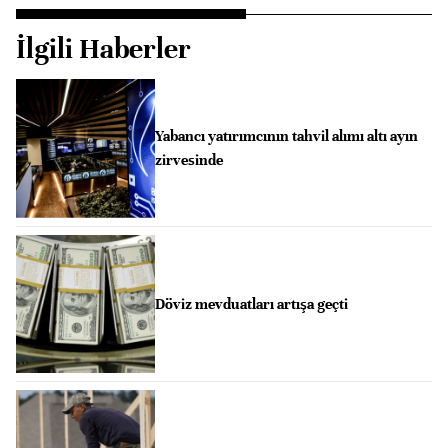
İlgili Haberler
Yabancı yatırımcının tahvil alımı altı ayın
zirvesinde
Döviz mevduatları artışa geçti