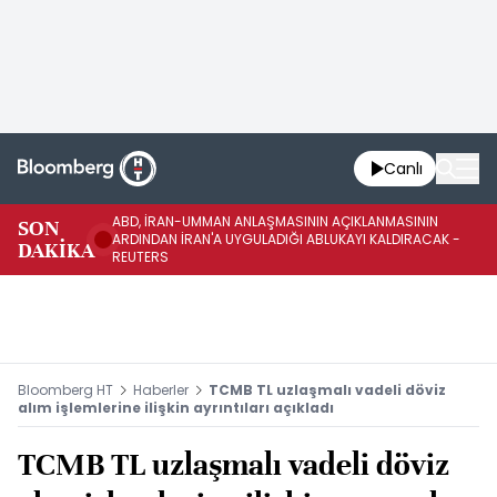
Canlı
ABD, İRAN-UMMAN ANLAŞMASININ AÇIKLANMASININ
AB
SON
ARDINDAN İRAN'A UYGULADIĞI ABLUKAYI KALDIRACAK -
GE
DAKİKA
REUTERS
UY
Bloomberg HT
Haberler
TCMB TL uzlaşmalı vadeli döviz
alım işlemlerine ilişkin ayrıntıları açıkladı
TCMB TL uzlaşmalı vadeli döviz