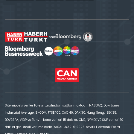
Sitemizdeki veriler Foreks tarafından sağlanmaktadır. NASDAQ, Dow Jones
Industrial Average, SHCOM, FTSE 100, CAC 40, DAX 30, Hang Seng, IBEX 35,
BOVESPA, VİOP ve Tahvil-bono verileri 15 dakika; CME, NYMEX VE S&P verileri 10
dakika gecikmeli verilmektedir. YASAL UYARI © 2026 Kayıtlı Elektronik Posta