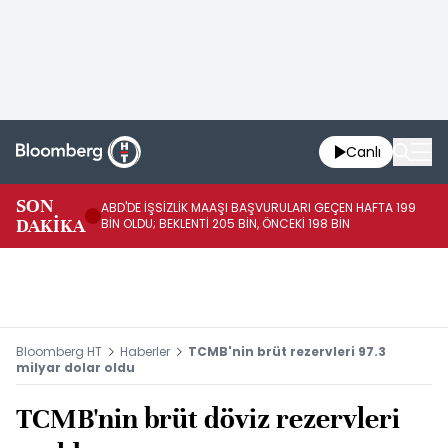
Canlı
SON
ABD'DE İŞSİZLİK MAAŞI BAŞVURULARI GEÇEN HAFTA 199
FE
DAKİKA
BİN OLDU; BEKLENTİ 205 BİN, ÖNCEKİ 198 BİN
İL
Bloomberg HT
Haberler
TCMB'nin brüt rezervleri 97.3
milyar dolar oldu
TCMB'nin brüt döviz rezervleri