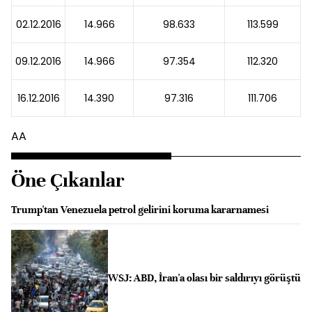
02.12.2016
14.966
98.633
113.599
09.12.2016
14.966
97.354
112.320
16.12.2016
14.390
97.316
111.706
AA
Öne Çıkanlar
Trump'tan Venezuela petrol gelirini koruma kararnamesi
WSJ: ABD, İran'a olası bir saldırıyı görüştü