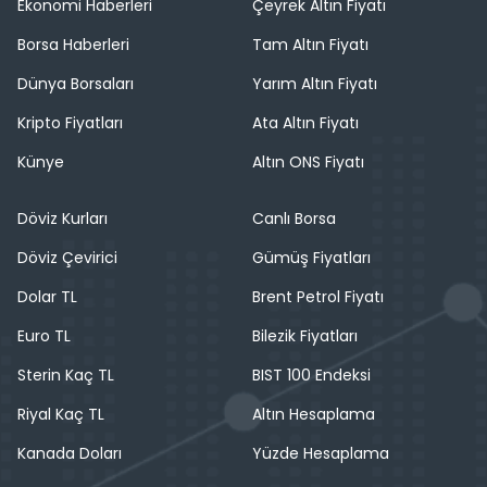
Ekonomi Haberleri
Çeyrek Altın Fiyatı
Borsa Haberleri
Tam Altın Fiyatı
Dünya Borsaları
Yarım Altın Fiyatı
Kripto Fiyatları
Ata Altın Fiyatı
Künye
Altın ONS Fiyatı
Döviz Kurları
Canlı Borsa
Döviz Çevirici
Gümüş Fiyatları
Dolar TL
Brent Petrol Fiyatı
Euro TL
Bilezik Fiyatları
Sterin Kaç TL
BIST 100 Endeksi
Riyal Kaç TL
Altın Hesaplama
Kanada Doları
Yüzde Hesaplama