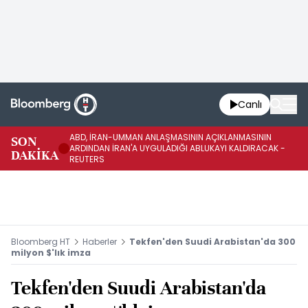
Canlı
ABD, İRAN-UMMAN ANLAŞMASININ AÇIKLANMASININ
AB
SON
ARDINDAN İRAN'A UYGULADIĞI ABLUKAYI KALDIRACAK -
GE
DAKİKA
REUTERS
UY
Bloomberg HT
Haberler
Tekfen'den Suudi Arabistan'da 300
milyon $'lık imza
Tekfen'den Suudi Arabistan'da