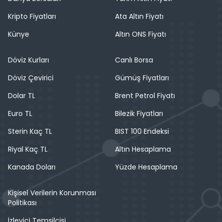
Kripto Fiyatları
Ata Altın Fiyatı
Künye
Altın ONS Fiyatı
Döviz Kurları
Canlı Borsa
Döviz Çevirici
Gümüş Fiyatları
Dolar TL
Brent Petrol Fiyatı
Euro TL
Bilezik Fiyatları
Sterin Kaç TL
BIST 100 Endeksi
Riyal Kaç TL
Altın Hesaplama
Kanada Doları
Yüzde Hesaplama
Kişisel Verilerin Korunması
Politikası
İzleyici Temsilcisi