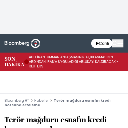
Canlı
ABD, İRAN-UMMAN ANLAŞMASININ AÇIKLANMASININ
AB
SON
ARDINDAN İRAN'A UYGULADIĞI ABLUKAYI KALDIRACAK -
GE
DAKİKA
REUTERS
UY
Bloomberg HT
Haberler
Terör mağduru esnafın kredi
borcuna erteleme
Terör mağduru esnafın kredi