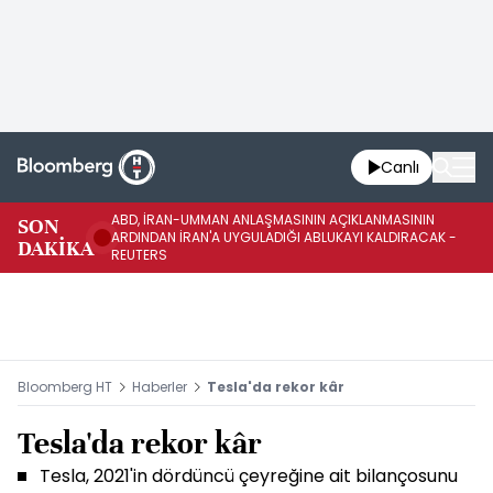
Canlı
ABD, İRAN-UMMAN ANLAŞMASININ AÇIKLANMASININ
AB
SON
ARDINDAN İRAN'A UYGULADIĞI ABLUKAYI KALDIRACAK -
GE
DAKİKA
REUTERS
UY
Bloomberg HT
Haberler
Tesla'da rekor kâr
Tesla'da rekor kâr
Tesla, 2021'in dördüncü çeyreğine ait bilançosunu