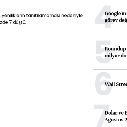
4
Google'ın
yeniliklerin tanıtılamaması nedeniyle
görev değ
zde 7 düştü.
5
Roundup d
milyar dol
6
Wall Stre
7
Dolar ve 
Ağustos 2