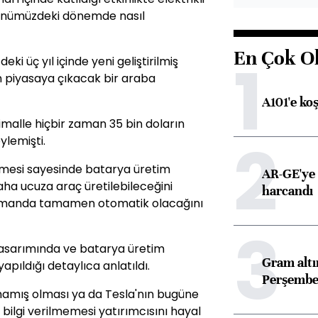
ı önümüzdeki dönemde nasıl
En Çok O
1
ki üç yıl içinde yeni geliştirilmiş
n piyasaya çıkacak bir araba
A101'e ko
imalle hiçbir zaman 35 bin doların
2
ylemişti.
irmesi sayesinde batarya üretim
AR-GE'ye 
aha ucuza araç üretilebileceğini
harcandı
zamanda tamamen otomatik olacağını
3
 tasarımında ve batarya üretim
Gram alt
yapıldığı detaylıca anlatıldı.
Perşembe 
lmamış olması ya da Tesla'nın bugüne
 bilgi verilmemesi yatırımcısını hayal