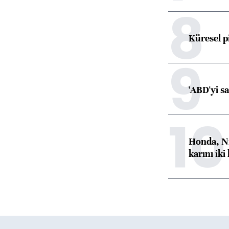
8
Küresel p
9
'ABD'yi s
10
Honda, Ni
karını iki