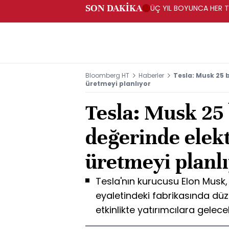
SON DAKİKA
ÜÇ YIL BOYUNCA HER TA
PROGRAMI" KAPSAMIND
Bloomberg HT
Haberler
Tesla: Musk 25 b
üretmeyi planlıyor
Tesla: Musk 25 
değerinde elekt
üretmeyi planl
Tesla'nın kurucusu Elon Musk, 
eyaletindeki fabrikasında dü
etkinlikte yatırımcılara gelece