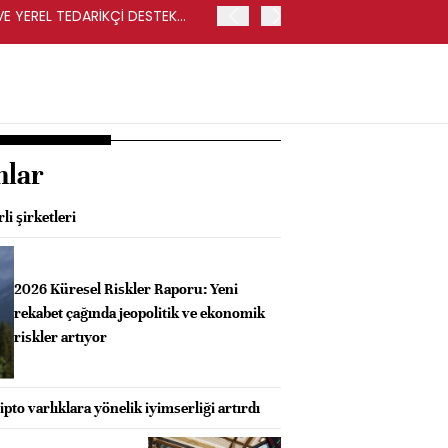
VE YEREL TEDARİKÇİ DESTEK
İŞLEM SONUCUNDA REKABET
İSE CARREFOURSA MAĞAZ
nlar
i şirketleri
2026 Küresel Riskler Raporu: Yeni
rekabet çağında jeopolitik ve ekonomik
riskler artıyor
ripto varlıklara yönelik iyimserliği artırdı