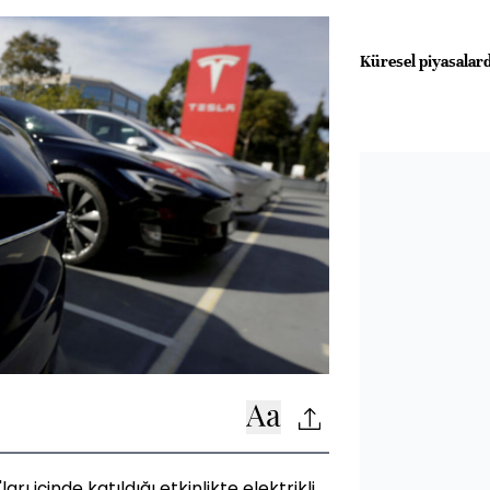
Küresel piyasalard
arı içinde katıldığı etkinlikte elektrikli