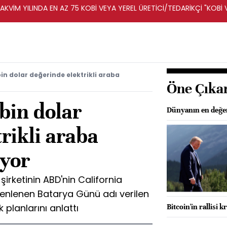
KVİM YILINDA EN AZ 75 KOBİ VEYA YEREL ÜRETİCİ/TEDARİKÇİ "KOBİ 
A DESTEKLENECEK -REKABET KURUMU
in dolar değerinde elektrikli araba
Öne Çıka
bin dolar
Dünyanın en değerl
rikli araba
ıyor
şirketinin ABD'nin California
zenlenen Batarya Günü adı verilen
k planlarını anlattı
Bitcoin'in rallisi k